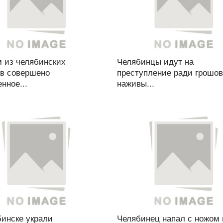
м из челябинских
Челябинцы идут на
ов совершено
преступление ради грошо
нное...
наживы...
бинске украли
Челябинец напал с ножом 