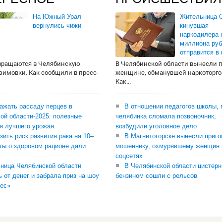
На Южный Урал
Жительница О
вернулись чижи
кинувшая
наркодилера 
миллиона руб
отправится в
вращаются в Челябинскую
В Челябинской области вынесли 
 зимовки. Как сообщили в пресс-
женщине, обманувшей наркоторго
Как...
сажать рассаду перцев в
В отношении педагогов школы, 
ой области-2025: полезные
челябинка сломала позвоночник,
я лучшего урожая
возбудили уголовное дело
зить риск развития рака на 10–
В Магнитогорске вынесли приго
ты о здоровом рационе дали
мошеннику, охмурявшему женщин 
соцсетях
ница Челябинской области
В Челябинской области цистерн
ь от денег и забрала приз на шоу
бензином сошли с рельсов
ес»