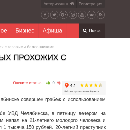
Авторизация
Регистрация
ное
Бизнес
Афиша
Поиск
х с газовыми баллончиками
ЫХ ПРОХОЖИХ С
Оцените статью:
0
лябинске совершен грабеж с использованием
жбе УВД Челябинска, в пятницу вечером на
 напал на 21-летнего молодого человека и
 1 тысяча 150 рублей. 20-летний преступник