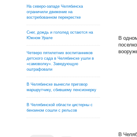
На северо-западе Челябинска
ограничили движение на
востребованном перекрестке
Снег, дождь и гололед остаются на
В одно
Южном Урале
поселк
вооруже
Четверо пятилетних воспитанников
детского сада в Челябинске ушли в
«самоволку». Заведующую
оштрафовали
В Челябинске вынесли приговор
маршрутчику, сбившему пенсионерку
В Челябинской области цистерны с
бензином сошли с рельсов
В Челя