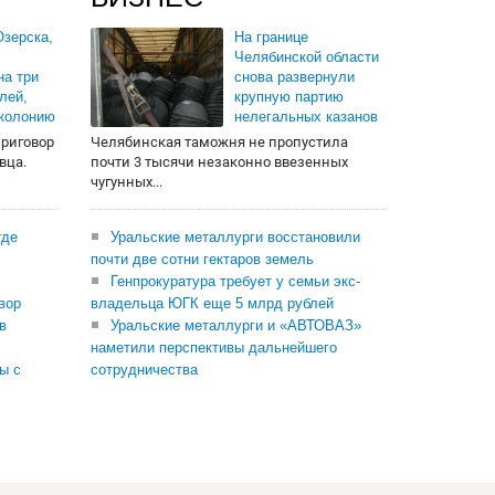
зерска,
На границе
Челябинской области
на три
снова развернули
лей,
крупную партию
 колонию
нелегальных казанов
приговор
Челябинская таможня не пропустила
вца.
почти 3 тысячи незаконно ввезенных
чугунных...
где
Уральские металлурги восстановили
почти две сотни гектаров земель
Генпрокуратура требует у семьи экс-
вор
владельца ЮГК еще 5 млрд рублей
в
Уральские металлурги и «АВТОВАЗ»
наметили перспективы дальнейшего
ы с
сотрудничества