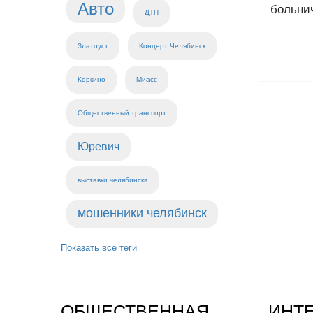
Авто
больнич
ДТП
Златоуст
Концерт Челябинск
Коркино
Миасс
Общественный транспорт
Юревич
выставки челябинска
мошенники челябинск
Показать все теги
ОБЩЕСТВЕННАЯ
ИНТ