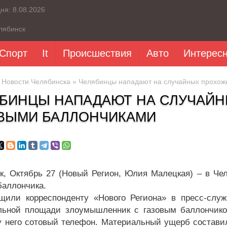
дня:
8.08.2026
лябинск
Спорт
It
Происшествия
Авто
Интерес
»
Новости Челябинска
» Челябинцы нападают на случайных прохожи
БИНЦЫ НАПАДАЮТ НА СЛУЧАЙН
ВЫМИ БАЛЛОНЧИКАМИ
к, Октябрь 27 (Новый Регион, Юлия Малецкая) – в Че
баллончика.
щили корреспонденту «Нового Региона» в пресс-слу
льной площади злоумышленник с газовым баллончиком
у него сотовый телефон. Материальный ущерб составил