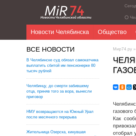
Сего
Че
Новости Челябинска
Общество
ВСЕ НОВОСТИ
Мир74.ру
ЧЕЛЯ
В Челябинске суд обязал самокатчика
выплатить сбитой им пенсионерке 80
ГАЗО
тысяч рублей
Челябинцу, до смерти забившему
отца, приняв того за вора, вынесли
приговор
Челябинс
газового 
НМУ возвращаются на Южный Урал
после месячного перерыва
Как сооб
привокза
Жительница Озерска, кинувшая
отобрал 