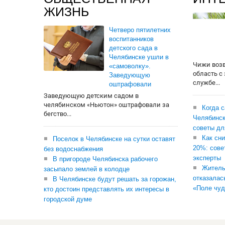
ЖИЗНЬ
Четверо пятилетних
воспитанников
детского сада в
Челябинске ушли в
Чижи воз
«самоволку».
область с
Заведующую
службе...
оштрафовали
Заведующую детским садом в
челябинском «Ньютон» оштрафовали за
Когда 
бегство...
Челябинск
советы дл
Как сни
Поселок в Челябинске на сутки оставят
20%: сове
без водоснабжения
эксперты
В пригороде Челябинска рабочего
Житель
засыпало землей в колодце
отказалас
В Челябинске будут решать за горожан,
«Поле чуд
кто достоин представлять их интересы в
городской думе