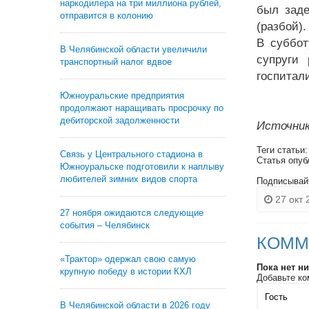
наркодилера на три миллиона рублей,
был заде
отправится в колонию
(разбой).
В суббот
В Челябинской области увеличили
супруги
транспортный налог вдвое
госпитал
Южноуральские предприятия
продолжают наращивать просрочку по
дебиторской задолженности
Источник
Теги статьи
Связь у Центрального стадиона в
Статья опуб
Южноуральске подготовили к наплыву
любителей зимних видов спорта
Подписывай
27 окт 
27 ноября ожидаются следующие
события – Челябинск
КОММ
«Трактор» одержал свою самую
Пока нет н
крупную победу в истории КХЛ
Добавьте ко
В Челябинской области в 2026 году