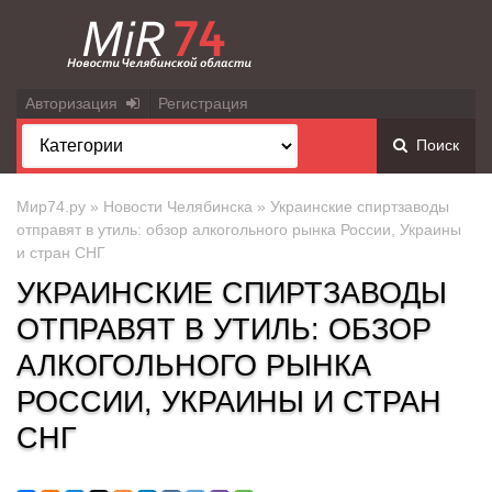
Авторизация
Регистрация
Поиск
Мир74.ру
»
Новости Челябинска
» Украинские спиртзаводы
отправят в утиль: обзор алкогольного рынка России, Украины
и стран СНГ
УКРАИНСКИЕ СПИРТЗАВОДЫ
ОТПРАВЯТ В УТИЛЬ: ОБЗОР
АЛКОГОЛЬНОГО РЫНКА
РОССИИ, УКРАИНЫ И СТРАН
СНГ