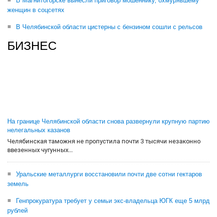
В Магнитогорске вынесли приговор мошеннику, охмурявшему
женщин в соцсетях
В Челябинской области цистерны с бензином сошли с рельсов
БИЗНЕС
На границе Челябинской области снова развернули крупную партию
нелегальных казанов
Челябинская таможня не пропустила почти 3 тысячи незаконно
ввезенных чугунных...
Уральские металлурги восстановили почти две сотни гектаров
земель
Генпрокуратура требует у семьи экс-владельца ЮГК еще 5 млрд
рублей