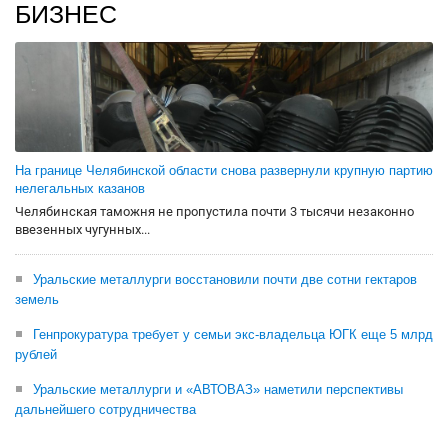
БИЗНЕС
На границе Челябинской области снова развернули крупную партию
нелегальных казанов
Челябинская таможня не пропустила почти 3 тысячи незаконно
ввезенных чугунных...
Уральские металлурги восстановили почти две сотни гектаров
земель
Генпрокуратура требует у семьи экс-владельца ЮГК еще 5 млрд
рублей
Уральские металлурги и «АВТОВАЗ» наметили перспективы
дальнейшего сотрудничества