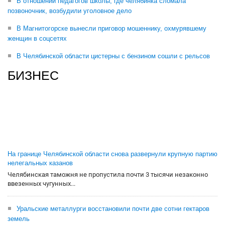
В отношении педагогов школы, где челябинка сломала
позвоночник, возбудили уголовное дело
В Магнитогорске вынесли приговор мошеннику, охмурявшему
женщин в соцсетях
В Челябинской области цистерны с бензином сошли с рельсов
БИЗНЕС
На границе Челябинской области снова развернули крупную партию
нелегальных казанов
Челябинская таможня не пропустила почти 3 тысячи незаконно
ввезенных чугунных...
Уральские металлурги восстановили почти две сотни гектаров
земель