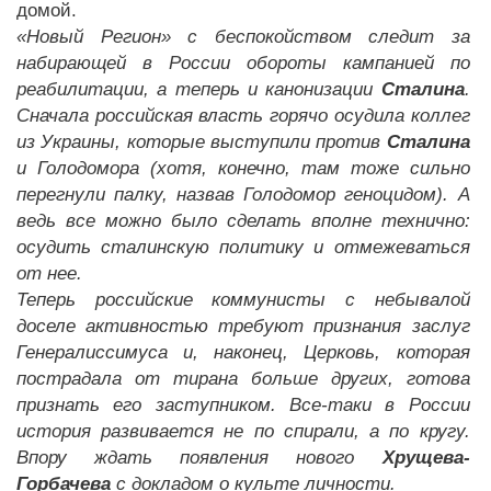
домой.
«Новый Регион» с беспокойством следит за
набирающей в России обороты кампанией по
реабилитации, а теперь и канонизации
Сталина
.
Сначала российская власть горячо осудила коллег
из Украины, которые выступили против
Сталина
и Голодомора (хотя, конечно, там тоже сильно
перегнули палку, назвав Голодомор геноцидом). А
ведь все можно было сделать вполне технично:
осудить сталинскую политику и отмежеваться
от нее.
Теперь российские коммунисты с небывалой
доселе активностью требуют признания заслуг
Генералиссимуса и, наконец, Церковь, которая
пострадала от тирана больше других, готова
признать его заступником. Все-таки в России
история развивается не по спирали, а по кругу.
Впору ждать появления нового
Хрущева-
Горбачева
с докладом о культе личности.