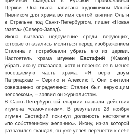
причиной скандала в Русской Православной
Церкви. Она была написана художником Ильей
Пивником для храма во имя святой княгини Ольги
в Стрельне под Санкт-Петербургом, пишет «Новая
газета» (Северо-Запад).
Икона вызвала недоумение среди верующих,
которые отказались молиться перед изображением
Сталина и потребовали убрать его из церкви.
Настоятель храма
игумен Евстафий
(Жаков)
убрать икону отказался, хотя и перенес ее в менее
посещаемую часть храма. «Я верю двум
Патриархам – Сергию и Алексию I. Они считали
совершенно определенно: Сталин был верующим
человеком», – заявил он журналистам.
В Санкт-Петербургской епархии назвали действия
игумена «самочинием». В результате 28 ноября
игумен Евстафий покинул должность настоятеля
«по собственному желанию». Икону, из-за которой
разразился скандал, он уже успел перенести к себе