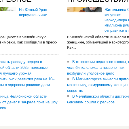
На Южный Урал
Жительница О
вернулись чижи
кинувшая
наркодилера 
миллиона руб
отправится в
вращаются в Челябинскую
В Челябинской области вынесли 
 зимовки. Как сообщили в пресс-
женщине, обманувшей наркоторго
Как...
сажать рассаду перцев в
В отношении педагогов школы, 
ой области-2025: полезные
челябинка сломала позвоночник,
я лучшего урожая
возбудили уголовное дело
зить риск развития рака на 10–
В Магнитогорске вынесли приго
ты о здоровом рационе дали
мошеннику, охмурявшему женщин 
соцсетях
ница Челябинской области
В Челябинской области цистерн
ь от денег и забрала приз на шоу
бензином сошли с рельсов
ес»