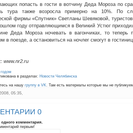
лающих попасть в гости в вотчину Деда Мороза по ср
ть тура также возросла примерно на 10%. По сло
еской фирмы «Спутник» Светланы Шевяковой, туристов 
рошлом году отправляющимся в Великий Устюг приходило
ине Деда Мороза ночевать в вагончиках, то теперь 
ом в поезде, а остановиться на ночлег смогут в гостин
: www.nr2.ru
:
годом
ликована в разделах:
Новости Челябинска
тесь на нашу
группу в VK
. Там есть материалы которые мы не публикуем 
2008, 05:35,
ЕНТАРИИ 0
и одного комментария.
мментарий первым!