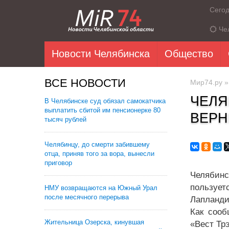
Сего
Че
Новости Челябинска
Общество
ВСЕ НОВОСТИ
Мир74.ру
ЧЕЛЯ
В Челябинске суд обязал самокатчика
выплатить сбитой им пенсионерке 80
ВЕРН
тысяч рублей
Челябинцу, до смерти забившему
отца, приняв того за вора, вынесли
приговор
Челябинс
пользует
НМУ возвращаются на Южный Урал
после месячного перерыва
Лапланди
Как сооб
Жительница Озерска, кинувшая
«Вест Тр