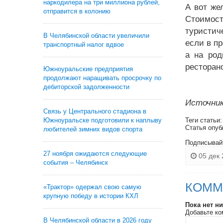
наркодилера на три миллиона рублей,
А вот же
отправится в колонию
Стоимос
туристич
В Челябинской области увеличили
если в п
транспортный налог вдвое
а на род
ресторан
Южноуральские предприятия
продолжают наращивать просрочку по
дебиторской задолженности
Источник
Связь у Центрального стадиона в
Южноуральске подготовили к наплыву
Теги статьи
Статья опуб
любителей зимних видов спорта
Подписывай
27 ноября ожидаются следующие
05 дек 
события – Челябинск
КОММ
«Трактор» одержал свою самую
крупную победу в истории КХЛ
Пока нет н
Добавьте ко
В Челябинской области в 2026 году