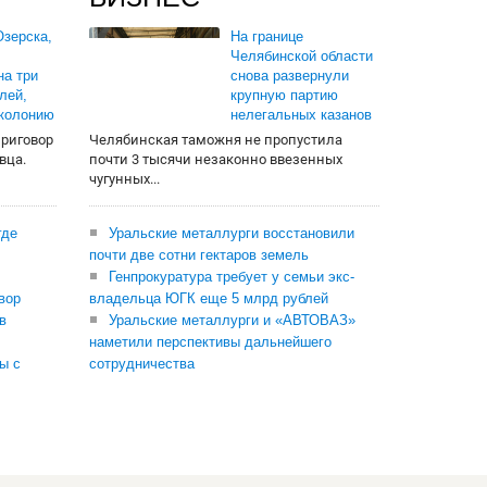
зерска,
На границе
Челябинской области
на три
снова развернули
лей,
крупную партию
 колонию
нелегальных казанов
приговор
Челябинская таможня не пропустила
вца.
почти 3 тысячи незаконно ввезенных
чугунных...
где
Уральские металлурги восстановили
почти две сотни гектаров земель
Генпрокуратура требует у семьи экс-
вор
владельца ЮГК еще 5 млрд рублей
в
Уральские металлурги и «АВТОВАЗ»
наметили перспективы дальнейшего
ы с
сотрудничества