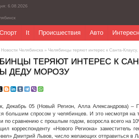
дня:
6.08.2026
лябинск
Спорт
It
Происшествия
Авто
Интерес
»
Новости Челябинска
» Челябинцы теряют интерес к Санта-Клаусу,
БИНЦЫ ТЕРЯЮТ ИНТЕРЕС К САН
Ы ДЕДУ МОРОЗУ
к, Декабрь 05 (Новый Регион, Алла Александрова) –
ся большим спросом у челябинцев. И это несмотря на т
и по сравнению с прошлым годом, возросла всего на 10
щил корреспонденту «Нового Региона» заместитель г
эвел» Дмитрий Львов, число желающих отправиться в Ла