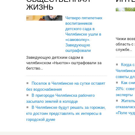
ЖИЗНЬ
Четверо пятилетних
воспитанников
детского сада в
Челябинске ушли в
Чижи воз
«самоволку».
область с
Заведующую
службе...
оштрафовали
Заведующую детским садом в
челябинском «Ньютон» оштрафовали за
Когда 
бегство...
Челябинск
советы дл
Как сни
Поселок в Челябинске на сутки оставят
20%: сове
без водоснабжения
эксперты
В пригороде Челябинска рабочего
Житель
засыпало землей в колодце
отказалас
В Челябинске будут решать за горожан,
«Поле чуд
кто достоин представлять их интересы в
городской думе