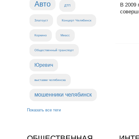
Авто
В 2009
ДТП
соверши
Златоуст
Концерт Челябинск
Коркино
Миасс
Общественный транспорт
Юревич
выставки челябинска
мошенники челябинск
Показать все теги
ОБЩЕСТВЕННАЯ
ИНТ