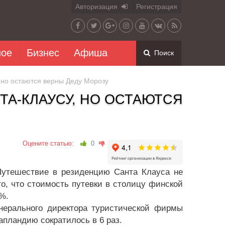
Авторизация
Регистрация
ное
Бизнес
Афиша
Поиск
 но остаются верны Деду Морозу
ТА-КЛАУСУ, НО ОСТАЮТСЯ
Оцените статью:
0
 Путешествие в резиденцию Санта Клауса не
о, что стоимость путевки в столицу финской
%.
енерального директора туристической фирмы
пландию сократилось в 6 раз.