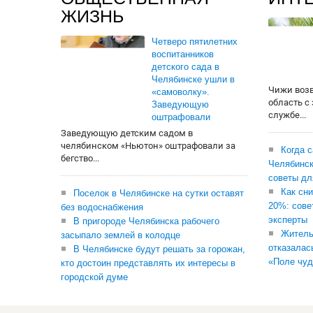
ЖИЗНЬ
Четверо пятилетних
воспитанников
детского сада в
Челябинске ушли в
Чижи воз
«самоволку».
область с
Заведующую
службе...
оштрафовали
Заведующую детским садом в
челябинском «Ньютон» оштрафовали за
Когда 
бегство...
Челябинск
советы дл
Как сни
Поселок в Челябинске на сутки оставят
20%: сове
без водоснабжения
эксперты
В пригороде Челябинска рабочего
Житель
засыпало землей в колодце
отказалас
В Челябинске будут решать за горожан,
«Поле чуд
кто достоин представлять их интересы в
городской думе