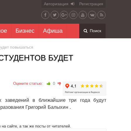
Авторизация
Регистрация
ное
Бизнес
Афиша
Поиск
будет повышаться
СТУДЕНТОВ БУДЕТ
Оцените статью:
0
х заведений в ближайшие три года будут
бразования Григорий Балыхин .
на сайте, а так же посты от читателей.