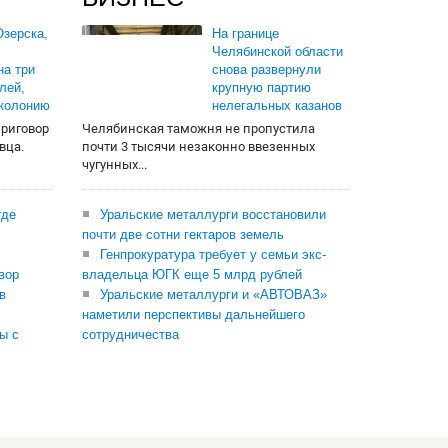
зерска,
На границе
Челябинской области
на три
снова развернули
лей,
крупную партию
 колонию
нелегальных казанов
приговор
Челябинская таможня не пропустила
вца.
почти 3 тысячи незаконно ввезенных
чугунных...
где
Уральские металлурги восстановили
почти две сотни гектаров земель
Генпрокуратура требует у семьи экс-
вор
владельца ЮГК еще 5 млрд рублей
в
Уральские металлурги и «АВТОВАЗ»
наметили перспективы дальнейшего
ы с
сотрудничества