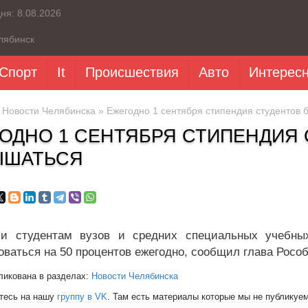
дня:
8.08.2026
лябинск
Спорт
It
Происшествия
Авто
Интерес
»
Новости Челябинска
» Ежегодно 1 сентября стипендия студентов 
ОДНО 1 СЕНТЯБРЯ СТИПЕНДИЯ 
ЫШАТЬСЯ
ии студентам вузов и средних специальных учебны
оваться на 50 процентов ежегодно, сообщил глава Росо
ликована в разделах:
Новости Челябинска
тесь на нашу
группу в VK
. Там есть материалы которые мы не публикуем 