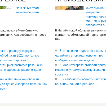
На Южный Урал
Жительница О
вернулись чижи
кинувшая
наркодилера 
миллиона руб
отправится в
вращаются в Челябинскую
В Челябинской области вынесли 
 зимовки. Как сообщили в пресс-
женщине, обманувшей наркоторго
Как...
сажать рассаду перцев в
В отношении педагогов школы, 
ой области-2025: полезные
челябинка сломала позвоночник,
я лучшего урожая
возбудили уголовное дело
зить риск развития рака на 10–
В Магнитогорске вынесли приго
ты о здоровом рационе дали
мошеннику, охмурявшему женщин 
соцсетях
ница Челябинской области
В Челябинской области цистерн
ь от денег и забрала приз на шоу
бензином сошли с рельсов
ес»