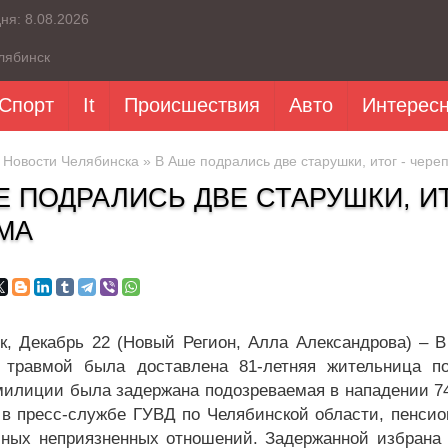
дня:
8.08.2026
лябинск
Спорт
It
Происшествия
Авто
Интерес
»
Новости Челябинска
» В Аше подрались две старушки, итог - чере
Е ПОДРАЛИСЬ ДВЕ СТАРУШКИ, И
МА
к, Декабрь 22 (Новый Регион, Алла Александрова) – В
 травмой была доставлена 81-летняя жительница по
милиции была задержана подозреваемая в нападении 74
 в пресс-службе ГУВД по Челябинской области, пенсио
чных неприязненных отношений. Задержанной избрана 