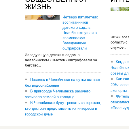
ЖИЗНЬ
Четверо пятилетних
воспитанников
детского сада в
Челябинске ушли в
Чижи воз
«самоволку».
область с
Заведующую
службе...
оштрафовали
Заведующую детским садом в
челябинском «Ньютон» оштрафовали за
Когда 
бегство...
Челябинск
советы дл
Как сни
Поселок в Челябинске на сутки оставят
20%: сове
без водоснабжения
эксперты
В пригороде Челябинска рабочего
Житель
засыпало землей в колодце
отказалас
В Челябинске будут решать за горожан,
«Поле чуд
кто достоин представлять их интересы в
городской думе