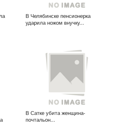
ла
В Челябинске пенсионерка
ударила ножом внучку...
В Сатке убита женщина-
 а
почтальон...