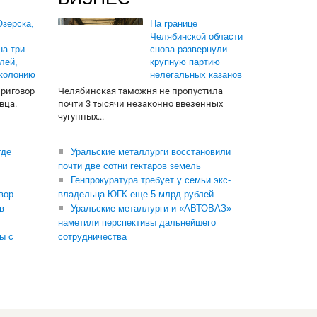
зерска,
На границе
Челябинской области
на три
снова развернули
лей,
крупную партию
 колонию
нелегальных казанов
приговор
Челябинская таможня не пропустила
вца.
почти 3 тысячи незаконно ввезенных
чугунных...
где
Уральские металлурги восстановили
почти две сотни гектаров земель
Генпрокуратура требует у семьи экс-
вор
владельца ЮГК еще 5 млрд рублей
в
Уральские металлурги и «АВТОВАЗ»
наметили перспективы дальнейшего
ы с
сотрудничества