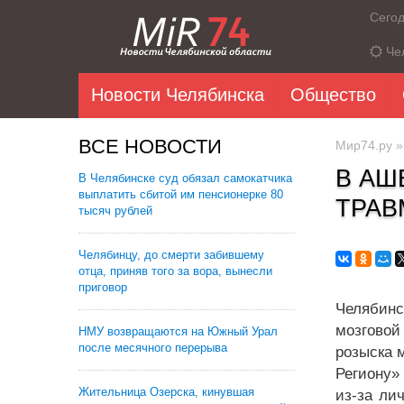
Сего
Че
Новости Челябинска
Общество
ВСЕ НОВОСТИ
Мир74.ру
В АШ
В Челябинске суд обязал самокатчика
выплатить сбитой им пенсионерке 80
ТРАВ
тысяч рублей
Челябинцу, до смерти забившему
отца, приняв того за вора, вынесли
приговор
Челябинс
мозговой
НМУ возвращаются на Южный Урал
после месячного перерыва
розыска 
Региону»
Жительница Озерска, кинувшая
из-за ли