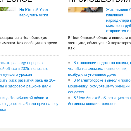
На Южный Урал
Жительница О
вернулись чижи
кинувшая
наркодилера 
миллиона руб
отправится в
вращаются в Челябинскую
В Челябинской области вынесли 
 зимовки. Как сообщили в пресс-
женщине, обманувшей наркоторго
Как...
сажать рассаду перцев в
В отношении педагогов школы, 
ой области-2025: полезные
челябинка сломала позвоночник,
я лучшего урожая
возбудили уголовное дело
зить риск развития рака на 10–
В Магнитогорске вынесли приго
ты о здоровом рационе дали
мошеннику, охмурявшему женщин 
соцсетях
ница Челябинской области
В Челябинской области цистерн
ь от денег и забрала приз на шоу
бензином сошли с рельсов
ес»