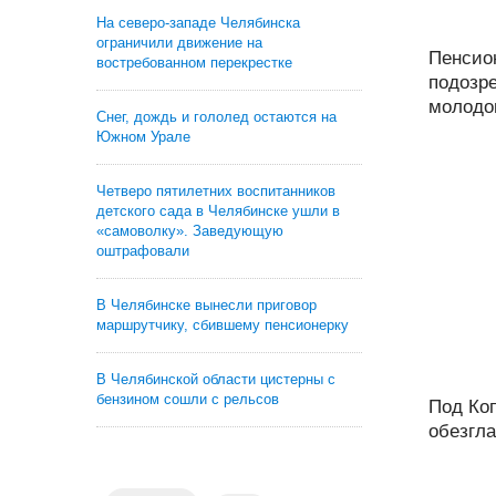
На северо-западе Челябинска
ограничили движение на
Пенсио
востребованном перекрестке
подозре
молодог
Снег, дождь и гололед остаются на
Южном Урале
Четверо пятилетних воспитанников
детского сада в Челябинске ушли в
«самоволку». Заведующую
оштрафовали
В Челябинске вынесли приговор
маршрутчику, сбившему пенсионерку
В Челябинской области цистерны с
бензином сошли с рельсов
Под Ко
обезгла