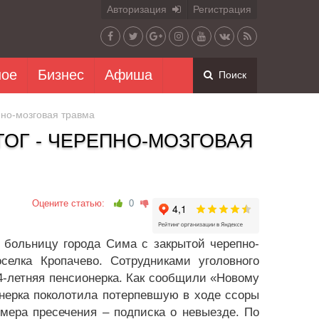
Авторизация
Регистрация
ное
Бизнес
Афиша
Поиск
пно-мозговая травма
ТОГ - ЧЕРЕПНО-МОЗГОВАЯ
Оцените статью:
0
 больницу города Сима с закрытой черепно-
селка Кропачево. Cотрудниками уголовного
-летняя пенсионерка. Как сообщили «Новому
нерка поколотила потерпевшую в ходе ссоры
мера пресечения – подписка о невыезде. По