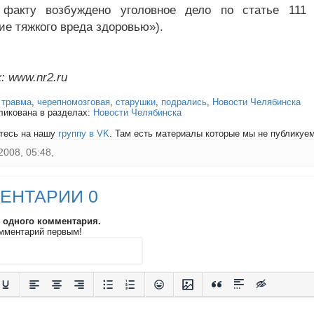
 факту возбуждено уголовное дело по статье 111 
ие тяжкого вреда здоровью»).
: www.nr2.ru
:
травма
,
черепномозговая
,
старушки
,
подрались
,
Новости Челябинска
ликована в разделах:
Новости Челябинска
тесь на нашу
группу в VK
. Там есть материалы которые мы не публикуем 
2008, 05:48,
ЕНТАРИИ 0
и одного комментария.
мментарий первым!