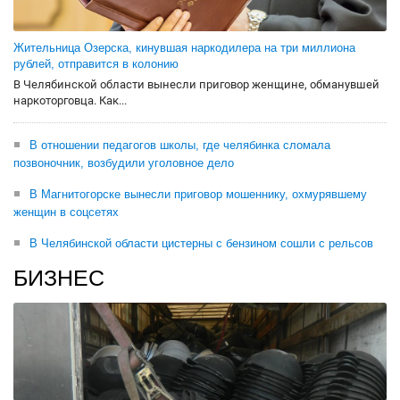
Жительница Озерска, кинувшая наркодилера на три миллиона
рублей, отправится в колонию
В Челябинской области вынесли приговор женщине, обманувшей
наркоторговца. Как...
В отношении педагогов школы, где челябинка сломала
позвоночник, возбудили уголовное дело
В Магнитогорске вынесли приговор мошеннику, охмурявшему
женщин в соцсетях
В Челябинской области цистерны с бензином сошли с рельсов
БИЗНЕС