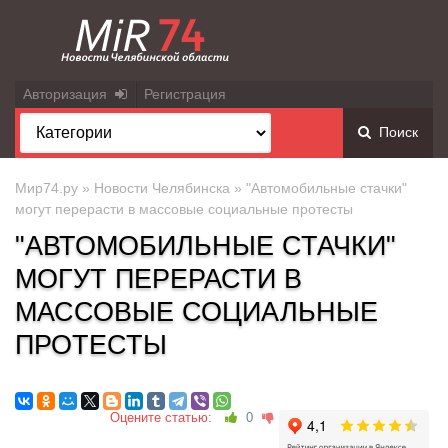
Авторизация
Регистрация
Поиск
Мир74.ру
»
Новости Челябинска
» "Автомобильные стачки"
могут перерасти в массовые социальные протесты
"АВТОМОБИЛЬНЫЕ СТАЧКИ"
МОГУТ ПЕРЕРАСТИ В
МАССОВЫЕ СОЦИАЛЬНЫЕ
ПРОТЕСТЫ
Оцените статью:
0