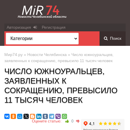
Авторизация
Регистрация
Поиск
Мир74.ру
»
Новости Челябинска
» Число южноуральцев,
заявленных к сокращению, превысило 11 тысяч человек
ЧИСЛО ЮЖНОУРАЛЬЦЕВ,
ЗАЯВЛЕННЫХ К
СОКРАЩЕНИЮ, ПРЕВЫСИЛО
11 ТЫСЯЧ ЧЕЛОВЕК
Оцените статью:
0