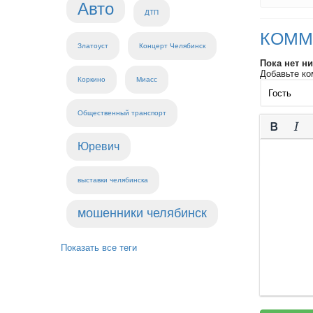
Авто
ДТП
КОММ
Златоуст
Концерт Челябинск
Пока нет н
Добавьте ко
Коркино
Миасс
Общественный транспорт
Юревич
выставки челябинска
мошенники челябинск
Показать все теги