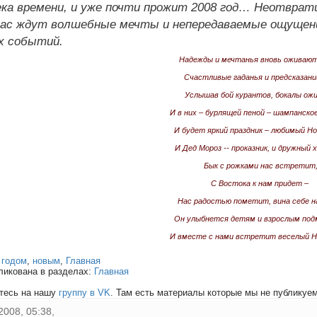
ка времени, и уже почти прожит 2008 год… Неотврати
нас ждут волшебные мечты и непередаваемые ощущени
х событий.
Надежды и мечтанья вновь оживают 
Счастливые гаданья и предсказаний
Услышав бой курантов, бокалы ож
И в них – бурлящей пеной – шампанско
И будет яркий праздник – любимый Но
И Дед Мороз -- проказник, и дружный 
Бык с рожками нас встретит
С Востока к нам придет –
Нас радостью пометит, вина себе 
Он улыбнется детям и взрослым под
И вместе с нами встретит веселый Н
:
годом
,
новым
,
Главная
ликована в разделах:
Главная
тесь на нашу
группу в VK
. Там есть материалы которые мы не публикуем 
2008, 05:38,