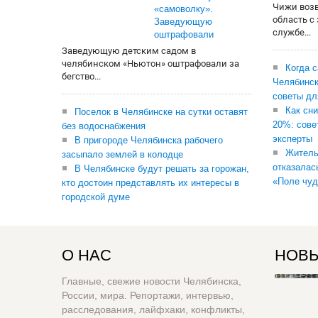
Чижи воз
«самоволку».
область с
Заведующую
службе...
оштрафовали
Заведующую детским садом в
челябинском «Ньютон» оштрафовали за
Когда 
бегство...
Челябинск
советы дл
Как сни
Поселок в Челябинске на сутки оставят
20%: сове
без водоснабжения
эксперты
В пригороде Челябинска рабочего
Житель
засыпало землей в колодце
отказалас
В Челябинске будут решать за горожан,
«Поле чуд
кто достоин представлять их интересы в
городской думе
О НАС
НОВЫ
Главные, свежие новости Челябинска,
России, мира. Репортажи, интервью,
расследования, лайфхаки, конфликты,