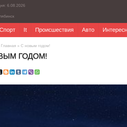
дня:
6.08.2026
лябинск
Спорт
It
Происшествия
Авто
Интерес
»
Главная
» С новым годом!
ВЫМ ГОДОМ!