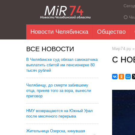
Сего
Че
Новости Челябинска
Общество
ВСЕ НОВОСТИ
Мир74.ру
С НО
В Челябинске суд обязал самокатчика
выплатить сбитой им пенсионерке 80
тысяч рублей
Челябинцу, до смерти забившему
отца, приняв того за вора, вынесли
приговор
НМУ возвращаются на Южный Урал
после месячного перерыва
Жительница Озерска, кинувшая