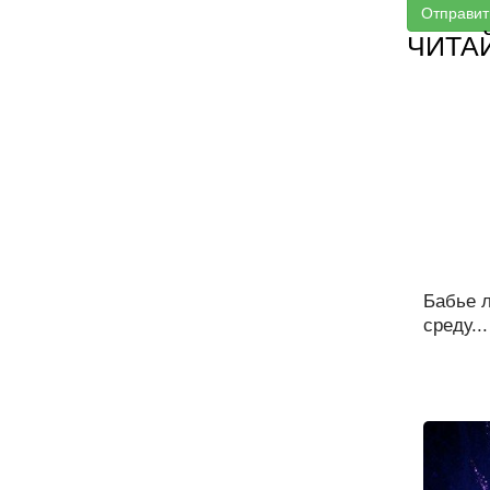
Отправит
ЧИТА
Бабье л
среду...