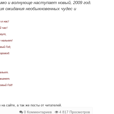
мо и волнующе наступает новый, 2009 год.
я ожидания необыкновенных чудес и
в нас!
 час!
ивут,
е нальют!
вый Год,
хоровод.
,
нальет.
мигнет.
овый Год!
на сайте, а так же посты от читателей.
0 Комментариев
4 817 Просмотров