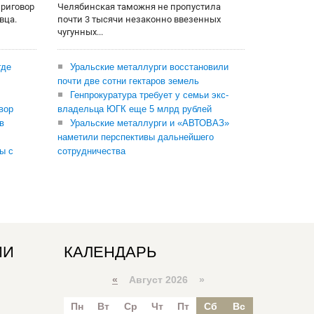
приговор
Челябинская таможня не пропустила
вца.
почти 3 тысячи незаконно ввезенных
чугунных...
где
Уральские металлурги восстановили
почти две сотни гектаров земель
Генпрокуратура требует у семьи экс-
вор
владельца ЮГК еще 5 млрд рублей
в
Уральские металлурги и «АВТОВАЗ»
наметили перспективы дальнейшего
ы с
сотрудничества
ИИ
КАЛЕНДАРЬ
«
Август 2026 »
Пн
Вт
Ср
Чт
Пт
Сб
Вс