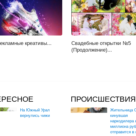
екламные креативы...
Свадебные открытки №5
(Продолжение)...
ЕРЕСНОЕ
ПРОИСШЕСТВИЯ
На Южный Урал
Жительница О
вернулись чижи
кинувшая
наркодилера 
миллиона руб
отправится в