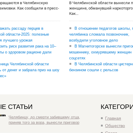
вращаются в Челябинскую
В Челябинской области вынесли 
 зимовки. Как сообщили в пресс-
женщине, обманувшей наркоторго
Как...
сажать рассаду перцев в
В отношении педагогов школы, 
ой области-2025: полезные
челябинка сломала позвоночник,
я лучшего урожая
возбудили уголовное дело
зить риск развития рака на 10–
В Магнитогорске вынесли приго
ты о здоровом рационе дали
мошеннику, охмурявшему женщин 
соцсетях
ница Челябинской области
В Челябинской области цистерн
ь от денег и забрала приз на шоу
бензином сошли с рельсов
ес»
Е СТАТЬИ
КАТЕГОР
Челябинцу, до смерти забившему отца,
Главная
приняв того за вора, вынесли приговор
Общество