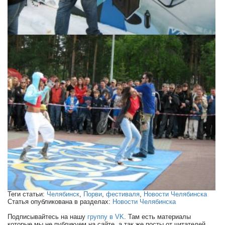
Теги статьи:
Челябинск
,
Порви
,
фестиваля
,
Новости Челябинска
Статья опубликована в разделах:
Новости Челябинска
Подписывайтесь на нашу
группу в VK
. Там есть материалы
которые мы не публикуем на сайте, а так же посты от читателей.