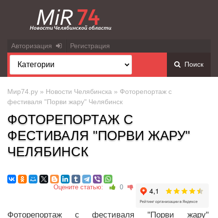
Авторизация
Регистрация
Поиск
Мир74.ру
»
Новости Челябинска
» Фоторепортаж с
фестиваля "Порви жару" Челябинск
ФОТОРЕПОРТАЖ С
ФЕСТИВАЛЯ "ПОРВИ ЖАРУ"
ЧЕЛЯБИНСК
Оцените статью:
0
Фоторепортаж с фестиваля "Порви жару"