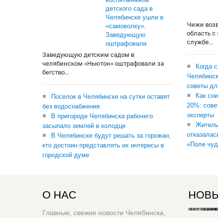
детского сада в
Челябинске ушли в
Чижи воз
«самоволку».
область с
Заведующую
службе...
оштрафовали
Заведующую детским садом в
челябинском «Ньютон» оштрафовали за
Когда 
бегство...
Челябинск
советы дл
Как сни
Поселок в Челябинске на сутки оставят
20%: сове
без водоснабжения
эксперты
В пригороде Челябинска рабочего
Житель
засыпало землей в колодце
отказалас
В Челябинске будут решать за горожан,
«Поле чуд
кто достоин представлять их интересы в
городской думе
О НАС
НОВЫ
Главные, свежие новости Челябинска,