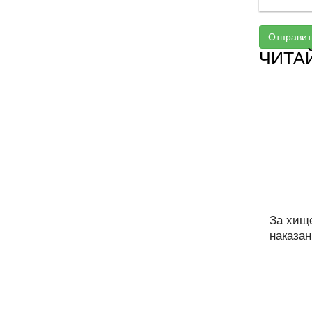
Отправит
ЧИТА
За хищ
наказан