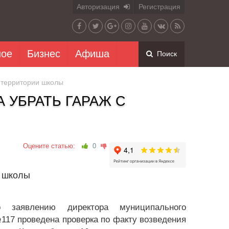
Авторизация
Регистрация
ное
Бизнес
Афиша
Поиск
с территории школы
 УБРАТЬ ГАРАЖ С
Оцените статью:
0
и школы
о заявлению директора муниципального
117 проведена проверка по факту возведения