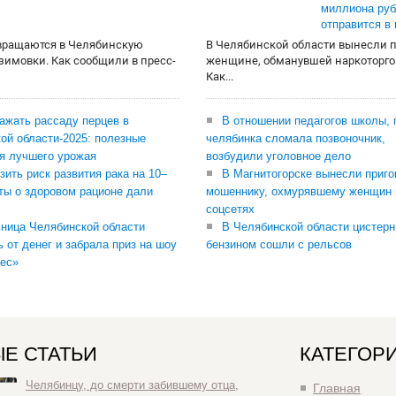
миллиона руб
отправится в
вращаются в Челябинскую
В Челябинской области вынесли 
 зимовки. Как сообщили в пресс-
женщине, обманувшей наркоторго
Как...
сажать рассаду перцев в
В отношении педагогов школы, 
ой области-2025: полезные
челябинка сломала позвоночник,
я лучшего урожая
возбудили уголовное дело
зить риск развития рака на 10–
В Магнитогорске вынесли приго
ты о здоровом рационе дали
мошеннику, охмурявшему женщин 
соцсетях
ница Челябинской области
В Челябинской области цистерн
ь от денег и забрала приз на шоу
бензином сошли с рельсов
ес»
Е СТАТЬИ
КАТЕГОР
Челябинцу, до смерти забившему отца,
Главная