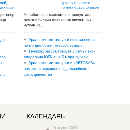
лей,
крупную партию
 колонию
нелегальных казанов
приговор
Челябинская таможня не пропустила
вца.
почти 3 тысячи незаконно ввезенных
чугунных...
где
Уральские металлурги восстановили
почти две сотни гектаров земель
Генпрокуратура требует у семьи экс-
вор
владельца ЮГК еще 5 млрд рублей
в
Уральские металлурги и «АВТОВАЗ»
наметили перспективы дальнейшего
ы с
сотрудничества
ИИ
КАЛЕНДАРЬ
«
Август 2026 »