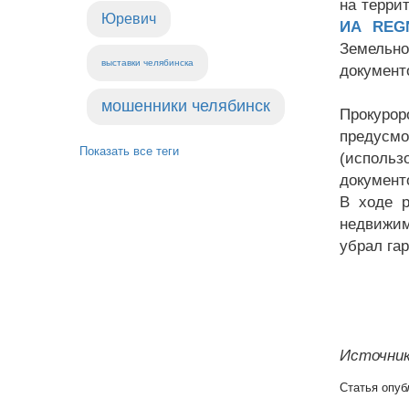
на терри
Юревич
ИА REG
Земельно
выставки челябинска
документ
мошенники челябинск
Прокуро
предусм
Показать все теги
(использ
документ
В ходе р
недвижим
убрал га
Источник
Статья опуб