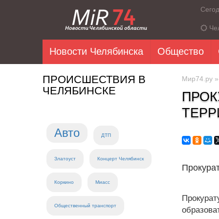
Сего
Че
Новости Челябинска
Общество
ПРОИСШЕСТВИЯ В
Мир74.ру
ЧЕЛЯБИНСКЕ
ПРОК
ТЕРР
Авто
ДТП
Златоуст
Концерт Челябинск
Прокурат
Коркино
Миасс
Прокура
Общественный транспорт
образова