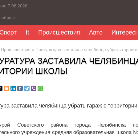
дня:
7.08.2026
лябинск
Спорт
It
Происшествия
Авто
Интерес
»
Происшествия
» Прокуратура заставила челябинца убрать гараж 
УРАТУРА ЗАСТАВИЛА ЧЕЛЯБИНЦА
ИТОРИИ ШКОЛЫ
ура заставила челябинца убрать гараж с территори
турой Советского района города Челябинска п
тельного учреждения средняя образовательная школа №