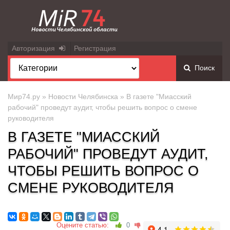
Авторизация
Регистрация
Поиск
Мир74.ру
»
Новости Челябинска
» В газете "Миасский
рабочий" проведут аудит, чтобы решить вопрос о смене
руководителя
В ГАЗЕТЕ "МИАССКИЙ
РАБОЧИЙ" ПРОВЕДУТ АУДИТ,
ЧТОБЫ РЕШИТЬ ВОПРОС О
СМЕНЕ РУКОВОДИТЕЛЯ
Оцените статью:
0