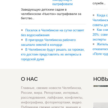
службе...
оштрафовали
Заведующую детским садом в
челябинском «Ньютон» оштрафовали за
Когда 
бегство...
Челябинск
советы дл
Как сни
Поселок в Челябинске на сутки оставят
20%: сове
без водоснабжения
эксперты
В пригороде Челябинска рабочего
Житель
засыпало землей в колодце
отказалас
В Челябинске будут решать за горожан,
«Поле чуд
кто достоин представлять их интересы в
городской думе
О НАС
НОВЫ
Главные, свежие новости Челябинска,
России, мира. Репортажи, интервью,
расследования, лайфхаки, конфликты,
инфографика, фоторепортажи, видео.
Публикуем свежие новости, мнения и