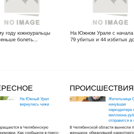
му году южноуральцы
На Южном Урале с начала 
еньше болеть...
79 убитых и 44 избитых до
ЕРЕСНОЕ
ПРОИСШЕСТВИЯ
На Южный Урал
Жительница О
вернулись чижи
кинувшая
наркодилера 
миллиона руб
отправится в
вращаются в Челябинскую
В Челябинской области вынесли 
 зимовки. Как сообщили в пресс-
женщине, обманувшей наркоторго