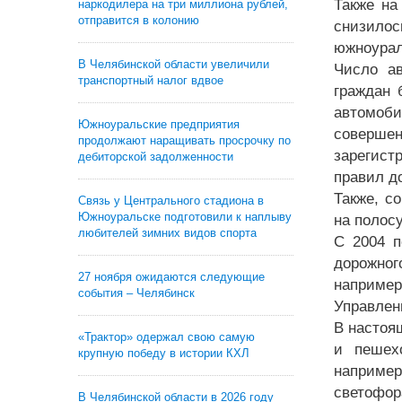
Также на
наркодилера на три миллиона рублей,
отправится в колонию
снизилос
южноурал
В Челябинской области увеличили
Число ав
транспортный налог вдвое
граждан 
автомоб
Южноуральские предприятия
соверше
продолжают наращивать просрочку по
зарегист
дебиторской задолженности
правил д
Также, с
Связь у Центрального стадиона в
Южноуральске подготовили к наплыву
на полос
любителей зимних видов спорта
С 2004 п
дорожног
27 ноября ожидаются следующие
наприме
события – Челябинск
Управлен
В настоя
«Трактор» одержал свою самую
и пешехо
крупную победу в истории КХЛ
например
светофор
В Челябинской области в 2026 году