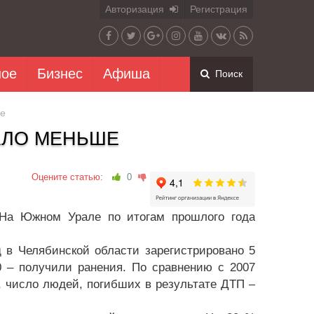
Авторизация
Регистрация
ное
Бизнес
Афиша
Поиск
ше
АЛО МЕНЬШЕ
Оцените статью:
0
 На Южном Урале по итогам прошлого года
д в Челябинской области зарегистрировано 5
0 – получили ранения. По сравнению с 2007
, число людей, погибших в результате ДТП –