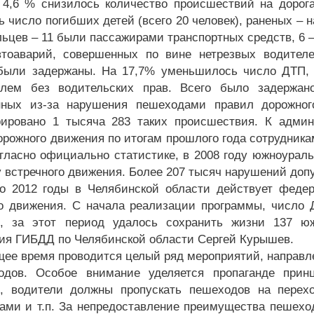
 4,6 % снизилось количество происшествий на дорог
ь число погибших детей (всего 20 человек), раненых – 
ьцев – 11 были пассажирами транспортных средств, 6 –
тоаварий, совершенных по вине нетрезвых водителе
были задержаны. На 17,7% уменьшилось число ДТП,
илем без водительских прав. Всего было задержан
нных из-за нарушения пешеходами правил дорожно
рировано 1 тысяча 283 таких происшествия. К админ
орожного движения по итогам прошлого года сотрудник
огласно официально статистике, в 2008 году южноурал
у встречного движения. Более 207 тысяч нарушений до
о 2012 годы в Челябинской области действует феде
о движения. С начала реализации программы, число ДТ
р, за этот период удалось сохранить жизни 137 ю
ия ГИБДД по Челябинской области Сергей Курышев.
щее время проводится целый ряд мероприятий, направл
дов. Особое внимание уделяется пропаганде принц
, водители должны пропускать пешеходов на перехо
ами и т.п. За непредоставление преимущества пешеход