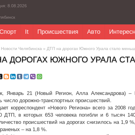
дня:
8.08.2026
лябинск
Спорт
It
Происшествия
Авто
Интерес
»
Новости Челябинска
» ДТП на дорогах Южного Урала стало мень
НА ДОРОГАХ ЮЖНОГО УРАЛА СТ
к, Январь 21 (Новый Регион, Алла Александрова) –
ь число дорожно-транспортных происшествий.
дает корреспондент «Нового Региона» всего за 2008 го
0 ДТП, в которых 653 человека погибли и 6 тысяч 14
оличество происшествий на дорогах снизилось на 1,9 %
 раненых – на 1,8 %.