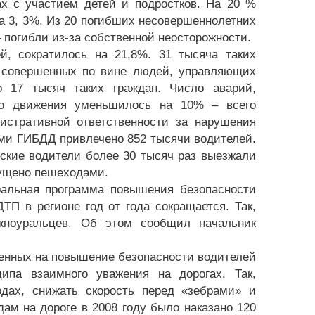
ах с участием детей и подростков. На 20 %
на 3, 3%. Из 20 погибших несовершеннолетних
 погибли из-за собственной неосторожности.
й, сократилось на 21,8%. 31 тысяча таких
 совершенных по вине людей, управляющих
о 17 тысяч таких граждан. Число аварий,
го движения уменьшилось на 10% – всего
истративной ответственности за нарушения
ами ГИБДД привлечено 852 тысячи водителей.
ьские водители более 30 тысяч раз выезжали
пущено пешеходами.
ральная программа повышения безопасности
П в регионе год от года сокращается. Так,
жноуральцев. Об этом сообщил начальник
енных на повышение безопасности водителей
ипа взаимного уважения на дорогах. Так,
дах, снижать скорость перед «зебрами» и
ам на дороге в 2008 году было наказано 120