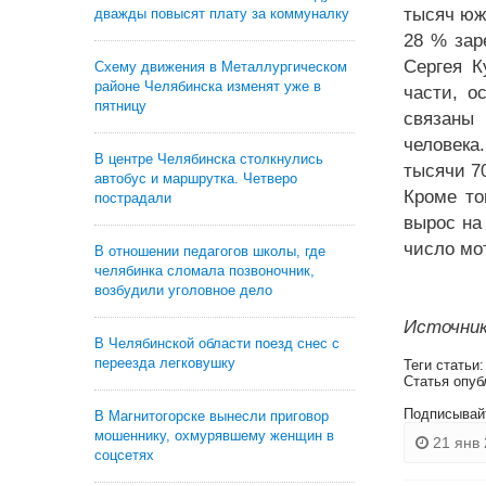
тысяч юж
дважды повысят плату за коммуналку
28 % зар
Сергея К
Схему движения в Металлургическом
районе Челябинска изменят уже в
части, о
пятницу
связаны 
человека
В центре Челябинска столкнулись
тысячи 7
автобус и маршрутка. Четверо
Кроме то
пострадали
вырос на
число мо
В отношении педагогов школы, где
челябинка сломала позвоночник,
возбудили уголовное дело
Источник
В Челябинской области поезд снес с
переезда легковушку
Теги статьи
Статья опуб
Подписывай
В Магнитогорске вынесли приговор
мошеннику, охмурявшему женщин в
21 янв 
соцсетях