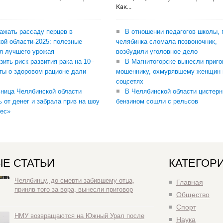
Как...
сажать рассаду перцев в
В отношении педагогов школы, 
ой области-2025: полезные
челябинка сломала позвоночник,
я лучшего урожая
возбудили уголовное дело
зить риск развития рака на 10–
В Магнитогорске вынесли приго
ты о здоровом рационе дали
мошеннику, охмурявшему женщин 
соцсетях
ница Челябинской области
В Челябинской области цистерн
ь от денег и забрала приз на шоу
бензином сошли с рельсов
ес»
Е СТАТЬИ
КАТЕГОР
Челябинцу, до смерти забившему отца,
Главная
приняв того за вора, вынесли приговор
Общество
Спорт
НМУ возвращаются на Южный Урал после
Наука