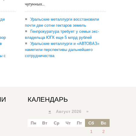
чугунных...
где
Уральские металлурги восстановили
почти две сотни гектаров земель
Генпрокуратура требует у семьи экс-
вор
владельца ЮГК еще 5 млрд рублей
в
Уральские металлурги и «АВТОВАЗ»
наметили перспективы дальнейшего
ы с
сотрудничества
ИИ
КАЛЕНДАРЬ
«
Август 2026 »
Пн
Вт
Ср
Чт
Пт
Сб
Вс
1
2