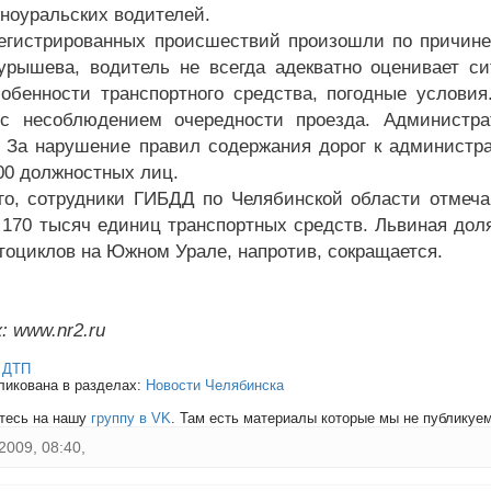
ноуральских водителей.
егистрированных происшествий произошли по причине
урышева, водитель не всегда адекватно оценивает с
собенности транспортного средства, погодные услови
с несоблюдением очередности проезда. Администра
. За нарушение правил содержания дорог к администра
00 должностных лиц.
го, сотрудники ГИБДД по Челябинской области отмечаю
 170 тысяч единиц транспортных средств. Львиная дол
тоциклов на Южном Урале, напротив, сокращается.
: www.nr2.ru
:
ДТП
ликована в разделах:
Новости Челябинска
тесь на нашу
группу в VK
. Там есть материалы которые мы не публикуем 
2009, 08:40,