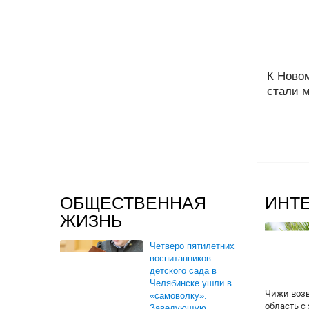
К Ново
стали м
ОБЩЕСТВЕННАЯ
ИНТ
ЖИЗНЬ
Четверо пятилетних
воспитанников
детского сада в
Челябинске ушли в
Чижи воз
«самоволку».
область с
Заведующую