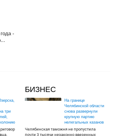
года -
...
БИЗНЕС
зерска,
На границе
Челябинской области
на три
снова развернули
лей,
крупную партию
 колонию
нелегальных казанов
приговор
Челябинская таможня не пропустила
вца.
почти 3 тысячи незаконно ввезенных