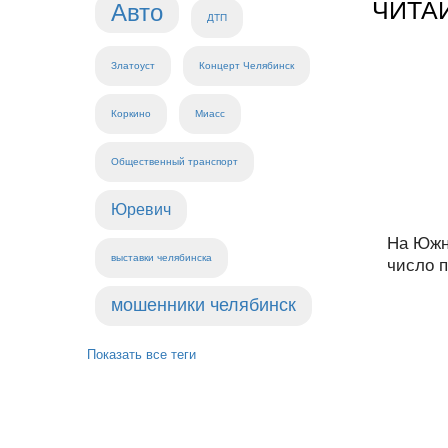
ЧИТА
Авто
ДТП
Златоуст
Концерт Челябинск
Коркино
Миасс
Общественный транспорт
Юревич
На Южн
выставки челябинска
число п
мошенники челябинск
Показать все теги