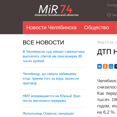
Сего
Че
Новости Челябинска
Общество
ВСЕ НОВОСТИ
Мир74.ру
ДТП 
В Челябинске суд обязал самокатчика
выплатить сбитой им пенсионерке 80
тысяч рублей
Челябинцу, до смерти забившему
отца, приняв того за вора, вынесли
Челябинс
приговор
снизилос
Как пере
НМУ возвращаются на Южный Урал
тысяч 19
после месячного перерыва
годом, к
на 6,2 %,
Жительница Озерска, кинувшая