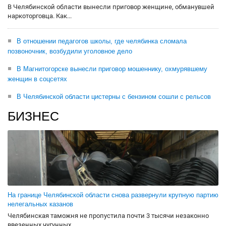
В Челябинской области вынесли приговор женщине, обманувшей
наркоторговца. Как...
В отношении педагогов школы, где челябинка сломала
позвоночник, возбудили уголовное дело
В Магнитогорске вынесли приговор мошеннику, охмурявшему
женщин в соцсетях
В Челябинской области цистерны с бензином сошли с рельсов
БИЗНЕС
На границе Челябинской области снова развернули крупную партию
нелегальных казанов
Челябинская таможня не пропустила почти 3 тысячи незаконно
ввезенных чугунных...