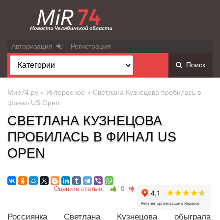
Авторизация
Регистрация
Поиск
Мир74.ру
»
Интересное
» Светлана Кузнецова пробилась в
финал US Open
СВЕТЛАНА КУЗНЕЦОВА
ПРОБИЛАСЬ В ФИНАЛ US
OPEN
Оцените статью:
0
Россиянка Светлана Кузнецова обыграла