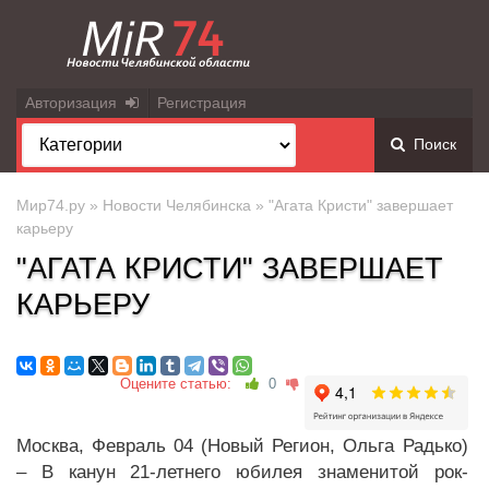
Авторизация
Регистрация
Поиск
Мир74.ру
»
Новости Челябинска
» "Агата Кристи" завершает
карьеру
"АГАТА КРИСТИ" ЗАВЕРШАЕТ
КАРЬЕРУ
Оцените статью:
0
Москва, Февраль 04 (Новый Регион, Ольга Радько)
– В канун 21-летнего юбилея знаменитой рок-