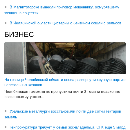
В Магнитогорске вынесли приговор мошеннику, охмурявшему
женщин в соцсетях
В Челябинской области цистерны с бензином сошли с рельсов
БИЗНЕС
На границе Челябинской области снова развернули крупную партию
нелегальных казанов
Челябинская таможня не пропустила почти 3 тысячи незаконно
ввезенных чугунных...
Уральские металлурги восстановили почти две сотни гектаров
земель
Генпрокуратура требует у семьи экс-владельца ЮГК еще 5 млрд