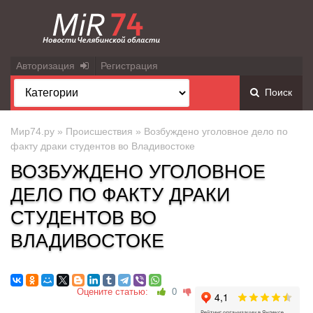
Авторизация
Регистрация
Поиск
Мир74.ру
»
Происшествия
» Возбуждено уголовное дело по
факту драки студентов во Владивостоке
ВОЗБУЖДЕНО УГОЛОВНОЕ
ДЕЛО ПО ФАКТУ ДРАКИ
СТУДЕНТОВ ВО
ВЛАДИВОСТОКЕ
Оцените статью:
0