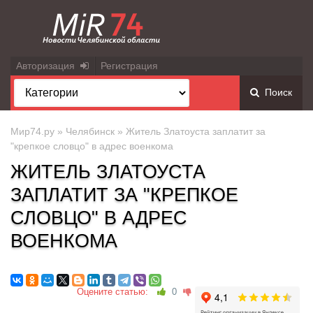
Авторизация
Регистрация
Поиск
Мир74.ру
»
Челябинск
» Житель Златоуста заплатит за
"крепкое словцо" в адрес военкома
ЖИТЕЛЬ ЗЛАТОУСТА
ЗАПЛАТИТ ЗА "КРЕПКОЕ
СЛОВЦО" В АДРЕС
ВОЕНКОМА
Оцените статью:
0