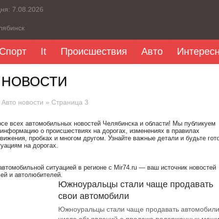
дня:
7.08.2026
лябинск
Спорт
It
Происшествия
Авто
Интерес
 НОВОСТИ
»
Авто новости
» Страница 3
рсе всех автомобильных новостей Челябинска и области! Мы публикуем
информацию о происшествиях на дорогах, изменениях в правилах
вижения, пробках и многом другом. Узнайте важные детали и будьте гот
уациям на дорогах.
автомобильной ситуацией в регионе с Mir74.ru — ваш источник новостей
ей и автолюбителей.
Южноуральцы стали чаще продавать
свои автомобили
Южноуральцы стали чаще продавать автомобили