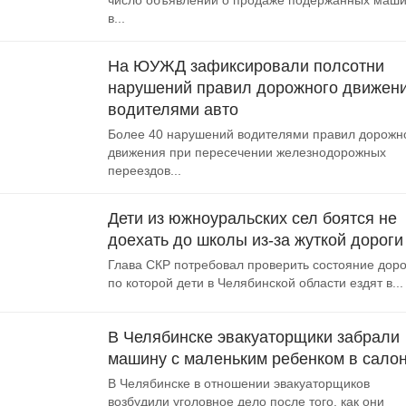
число объявлений о продаже подержанных маш
в...
На ЮУЖД зафиксировали полсотни
нарушений правил дорожного движен
водителями авто
Более 40 нарушений водителями правил дорожн
движения при пересечении железнодорожных
переездов...
Дети из южноуральских сел боятся не
доехать до школы из-за жуткой дороги
Глава СКР потребовал проверить состояние доро
по которой дети в Челябинской области ездят в...
В Челябинске эвакуаторщики забрали
машину с маленьким ребенком в сало
В Челябинске в отношении эвакуаторщиков
возбудили уголовное дело после того, как они