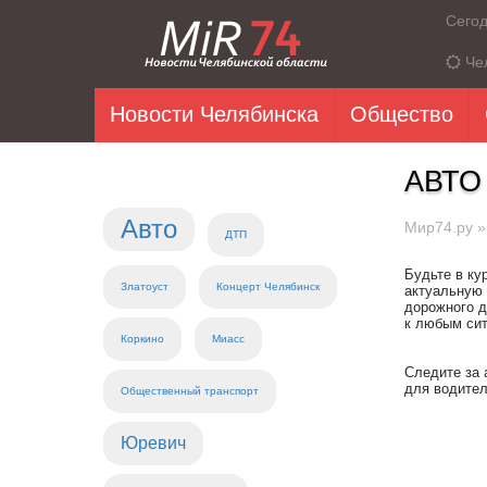
Сего
Че
Новости Челябинска
Общество
АВТО
Авто
Мир74.ру
ДТП
Будьте в ку
Златоуст
Концерт Челябинск
актуальную 
дорожного д
к любым сит
Коркино
Миасс
Следите за 
для водител
Общественный транспорт
Юревич