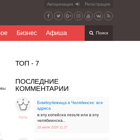
Авторизация
Регистрация
ное
Бизнес
Афиша
Поиск
ТОП - 7
ПОСЛЕДНИЕ
КОММЕНТАРИИ
овы
Бомбоубежища в Челябинске: все
адреса
в зпу копейска лезьте или в зпу
Гость
челябиинска...
18 июля 2026 11:27
: