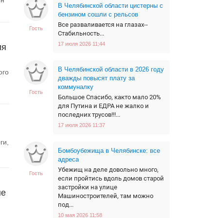
ин
В Челябинской области цистерны с
бензином сошли с рельсов
Все разваливается на глазах--
Гость
Стабильность...
17 июля 2026 11:44
ия
В Челябинской области в 2026 году
ого
дважды повысят плату за
коммуналку
Гость
Большое Спасибо, както мало 20%
для Путина и ЕДРА не жалко и
последних трусов!!!...
17 июля 2026 11:37
ги,
Бомбоубежища в Челябинске: все
адреса
Убежищ на деле довольно много,
Гость
если пройтись вдоль домов старой
застройки на улице
не
Машиностроителей, там можно
под...
10 мая 2026 11:58