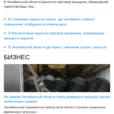
В Челябинской области вынесли приговор женщине, обманувшей
наркоторговца. Как...
В отношении педагогов школы, где челябинка сломала
позвоночник, возбудили уголовное дело
В Магнитогорске вынесли приговор мошеннику, охмурявшему
женщин в соцсетях
В Челябинской области цистерны с бензином сошли с рельсов
БИЗНЕС
На границе Челябинской области снова развернули крупную партию
нелегальных казанов
Челябинская таможня не пропустила почти 3 тысячи незаконно
ввезенных чугунных...