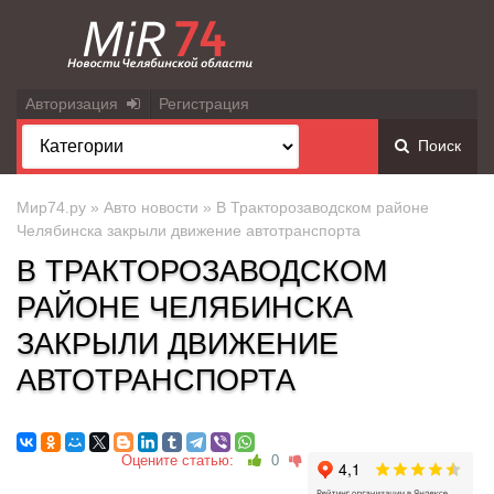
Авторизация
Регистрация
Поиск
Мир74.ру
»
Авто новости
» В Тракторозаводском районе
Челябинска закрыли движение автотранспорта
В ТРАКТОРОЗАВОДСКОМ
РАЙОНЕ ЧЕЛЯБИНСКА
ЗАКРЫЛИ ДВИЖЕНИЕ
АВТОТРАНСПОРТА
Оцените статью:
0