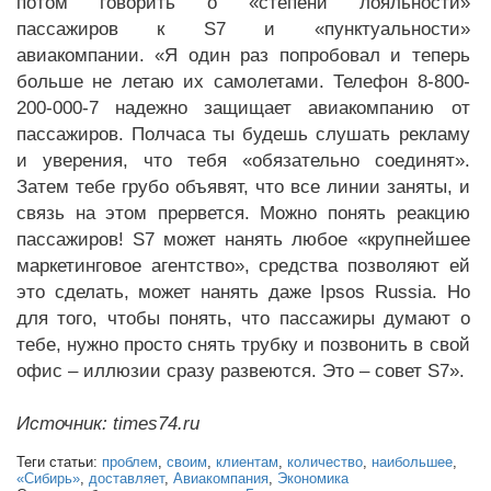
потом говорить о «степени лояльности»
пассажиров к S7 и «пунктуальности»
авиакомпании. «Я один раз попробовал и теперь
больше не летаю их самолетами. Телефон 8-800-
200-000-7 надежно защищает авиакомпанию от
пассажиров. Полчаса ты будешь слушать рекламу
и уверения, что тебя «обязательно соединят».
Затем тебе грубо объявят, что все линии заняты, и
связь на этом прервется. Можно понять реакцию
пассажиров! S7 может нанять любое «крупнейшее
маркетинговое агентство», средства позволяют ей
это сделать, может нанять даже Ipsos Russia. Но
для того, чтобы понять, что пассажиры думают о
тебе, нужно просто снять трубку и позвонить в свой
офис – иллюзии сразу развеются. Это – совет S7».
Источник: times74.ru
Теги статьи:
проблем
,
своим
,
клиентам
,
количество
,
наибольшее
,
«Сибирь»
,
доставляет
,
Авиакомпания
,
Экономика