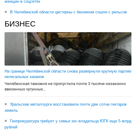
женщин в соцсетях
В Челябинской области цистерны с бензином сошли с рельсов
БИЗНЕС
На границе Челябинской области снова развернули крупную партию
нелегальных казанов
Челябинская таможня не пропустила почти 3 тысячи незаконно
ввезенных чугунных...
Уральские металлурги восстановили почти две сотни гектаров
земель
Генпрокуратура требует у семьи экс-владельца ЮГК еще 5 млрд
рублей