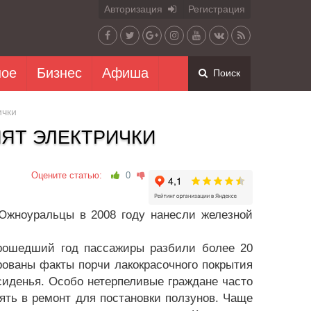
Авторизация
Регистрация
ное
Бизнес
Афиша
Поиск
ички
ЯТ ЭЛЕКТРИЧКИ
Оцените статью:
0
 Южноуральцы в 2008 году нанесли железной
рошедший год пассажиры разбили более 20
рованы факты порчи лакокрасочного покрытия
сиденья. Особо нетерпеливые граждане часто
ять в ремонт для постановки ползунов. Чаще