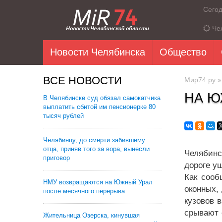
Сего
Че
Новости Челябинска
Общество
ВСЕ НОВОСТИ
Мир74.ру
НА Ю
В Челябинске суд обязал самокатчика
выплатить сбитой им пенсионерке 80
тысяч рублей
Челябинцу, до смерти забившему
отца, приняв того за вора, вынесли
Челябинс
приговор
дороге у
Как сооб
НМУ возвращаются на Южный Урал
оконных,
после месячного перерыва
кузовов 
срывают 
Жительница Озерска, кинувшая