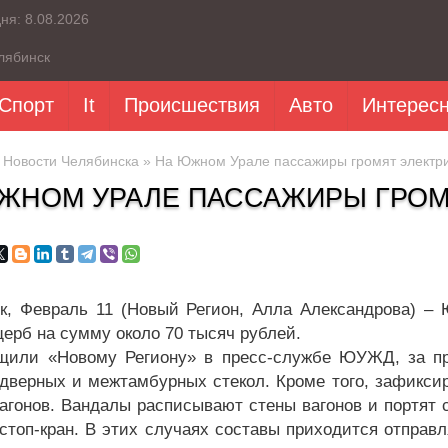
дня:
8.08.2026
лябинск
Спорт
It
Происшествия
Авто
Интерес
»
Новости Челябинска
» На Южном Урале пассажиры громят электр
ЖНОМ УРАЛЕ ПАССАЖИРЫ ГРОМ
к, Февраль 11 (Новый Регион, Алла Александрова) –
щерб на сумму около 70 тысяч рублей.
щили «Новому Региону» в пресс-службе ЮУЖД, за п
 дверных и межтамбурных стекол. Кроме того, зафикси
вагонов. Вандалы расписывают стены вагонов и портят 
стоп-кран. В этих случаях составы приходится отправл