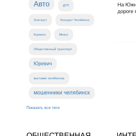
Авто
На Южн
ДТП
дороге 
Златоуст
Концерт Челябинск
Коркино
Миасс
Общественный транспорт
Юревич
выставки челябинска
мошенники челябинск
Показать все теги
ОБЩЕСТВЕННАЯ
ИНТ