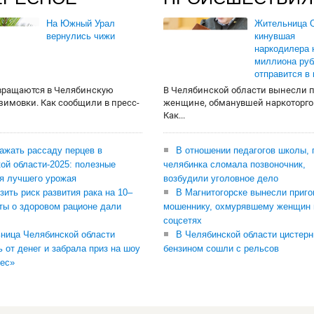
На Южный Урал
Жительница О
вернулись чижи
кинувшая
наркодилера 
миллиона руб
отправится в
вращаются в Челябинскую
В Челябинской области вынесли 
 зимовки. Как сообщили в пресс-
женщине, обманувшей наркоторго
Как...
сажать рассаду перцев в
В отношении педагогов школы, 
ой области-2025: полезные
челябинка сломала позвоночник,
я лучшего урожая
возбудили уголовное дело
зить риск развития рака на 10–
В Магнитогорске вынесли приго
ты о здоровом рационе дали
мошеннику, охмурявшему женщин 
соцсетях
ница Челябинской области
В Челябинской области цистерн
ь от денег и забрала приз на шоу
бензином сошли с рельсов
ес»