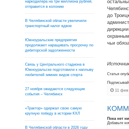
остальны
наркодилера на три миллиона рублей,
отправится в колонию
Челябинс
до Троиц
В Челябинской области увеличили
админист
транспортный налог вдвое
дирекци
охранным
Южноуральские предприятия
чьи обяза
продолжают наращивать просрочку по
дебиторской задолженности
Источник
Связь у Центрального стадиона в
Южноуральске подготовили к наплыву
Статья опуб
любителей зимних видов спорта
Подписывай
27 ноября ожидаются следующие
11 фев 
события – Челябинск
КОММ
«Трактор» одержал свою самую
крупную победу в истории КХЛ
Пока нет н
Добавьте ко
В Челябинской области в 2026 году