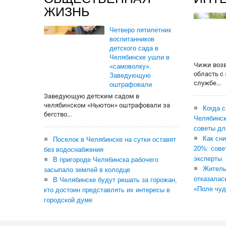
ЖИЗНЬ
Четверо пятилетних
воспитанников
детского сада в
Челябинске ушли в
Чижи воз
«самоволку».
область с
Заведующую
службе...
оштрафовали
Заведующую детским садом в
челябинском «Ньютон» оштрафовали за
Когда 
бегство...
Челябинск
советы дл
Как сни
Поселок в Челябинске на сутки оставят
20%: сове
без водоснабжения
эксперты
В пригороде Челябинска рабочего
Житель
засыпало землей в колодце
отказалас
В Челябинске будут решать за горожан,
«Поле чуд
кто достоин представлять их интересы в
городской думе