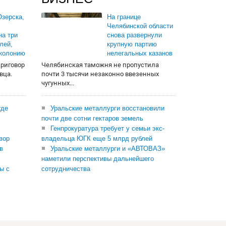
зерска,
На границе
Челябинской области
на три
снова развернули
лей,
крупную партию
 колонию
нелегальных казанов
приговор
Челябинская таможня не пропустила
вца.
почти 3 тысячи незаконно ввезенных
чугунных...
где
Уральские металлурги восстановили
почти две сотни гектаров земель
Генпрокуратура требует у семьи экс-
вор
владельца ЮГК еще 5 млрд рублей
в
Уральские металлурги и «АВТОВАЗ»
наметили перспективы дальнейшего
ы с
сотрудничества