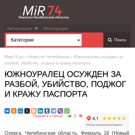
Авторизация
Регистрация
Поиск
Мир74.ру
»
Новости Челябинска
» Южноуралец осужден за
разбой, убийство, поджог и кражу паспорта
ЮЖНОУРАЛЕЦ ОСУЖДЕН ЗА
РАЗБОЙ, УБИЙСТВО, ПОДЖОГ
И КРАЖУ ПАСПОРТА
Оцените статью:
0
Озерск, Челябинская область, Февраль 16 (Новый