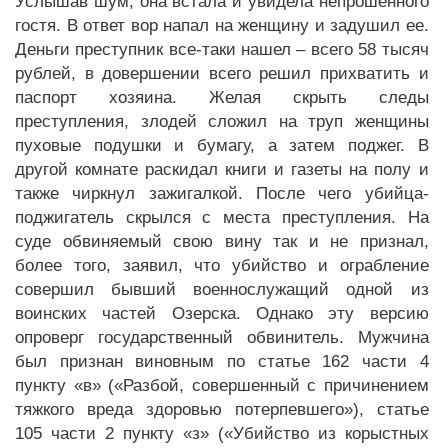
Услышав шум, она встала и увидела непрошенного
гостя. В ответ вор напал на женщину и задушил ее.
Деньги преступник все-таки нашел – всего 58 тысяч
рублей, в довершении всего решил прихватить и
паспорт хозяина. Желая скрыть следы
преступления, злодей сложил на труп женщины
пуховые подушки и бумагу, а затем поджег. В
другой комнате раскидал книги и газеты на полу и
также чиркнул зажигалкой. После чего убийца-
поджигатель скрылся с места преступления. На
суде обвиняемый свою вину так и не признал,
более того, заявил, что убийство и ограбление
совершил бывший военнослужащий одной из
воинских частей Озерска. Однако эту версию
опроверг государственный обвинитель. Мужчина
был признан виновным по статье 162 части 4
пункту «в» («Разбой, совершенный с причинением
тяжкого вреда здоровью потерпевшего»), статье
105 части 2 пункту «з» («Убийство из корыстных