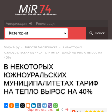
Авторизация
Регистрация
Поиск
Мир74.ру
»
Новости Челябинска
» В некоторых
южноуральских муниципалитетах тариф на тепло вырос на
40%
В НЕКОТОРЫХ
ЮЖНОУРАЛЬСКИХ
МУНИЦИПАЛИТЕТАХ ТАРИФ
НА ТЕПЛО ВЫРОС НА 40%
Оцените статью:
0