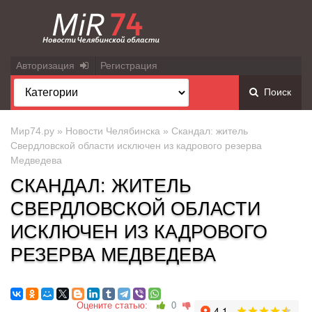
Авторизация
Регистрация
Поиск
Мир74.ру
»
Новости Челябинска
» Скандал: житель
Свердловской области исключен из кадрового резерва
Медведева
СКАНДАЛ: ЖИТЕЛЬ
СВЕРДЛОВСКОЙ ОБЛАСТИ
ИСКЛЮЧЕН ИЗ КАДРОВОГО
РЕЗЕРВА МЕДВЕДЕВА
Оцените статью:
0