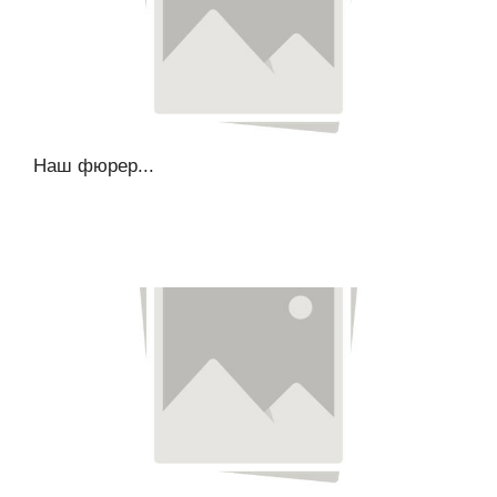
Наш фюрер...