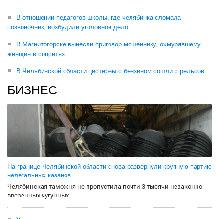
В отношении педагогов школы, где челябинка сломала
позвоночник, возбудили уголовное дело
В Магнитогорске вынесли приговор мошеннику, охмурявшему
женщин в соцсетях
В Челябинской области цистерны с бензином сошли с рельсов
БИЗНЕС
На границе Челябинской области снова развернули крупную партию
нелегальных казанов
Челябинская таможня не пропустила почти 3 тысячи незаконно
ввезенных чугунных...