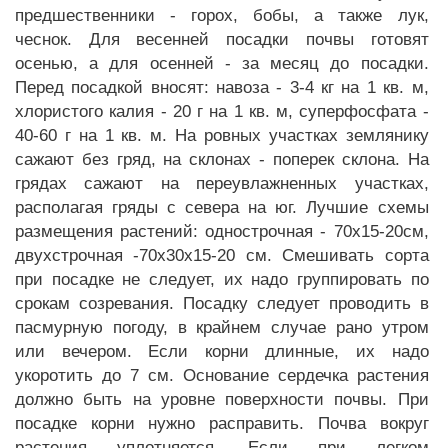
предшественники - горох, бобы, а также лук,
чеснок. Для весенней посадки почвы готовят
осенью, а для осенней - за месяц до посадки.
Перед посадкой вносят: навоза - 3-4 кг на 1 кв. м,
хлористого калия - 20 г на 1 кв. м, суперфосфата -
40-60 г на 1 кв. м. На ровных участках землянику
сажают без гряд, на склонах - поперек склона. На
грядах сажают на переувлажненных участках,
располагая гряды с севера на юг. Лучшие схемы
размещения растений: однострочная - 70х15-20см,
двухстрочная -70х30х15-20 см. Смешивать сорта
при посадке не следует, их надо группировать по
срокам созревания. Посадку следует проводить в
пасмурную погоду, в крайнем случае рано утром
или вечером. Если корни длинные, их надо
укоротить до 7 см. Основание сердечка растения
должно быть на уровне поверхности почвы. При
посадке корни нужно расправить. Почва вокруг
растения уплотняется. Если при легком