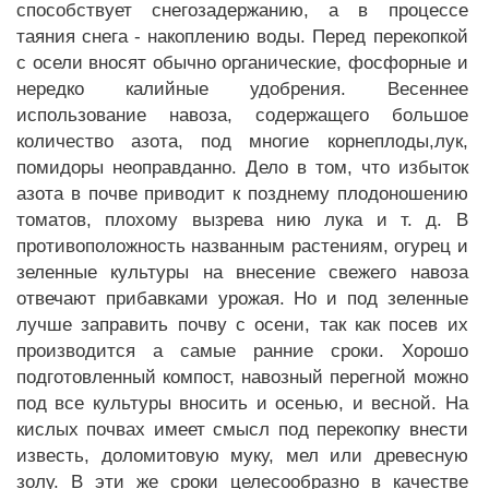
способствует снегозадержанию, а в процессе
таяния снега - накоплению воды. Перед перекопкой
с осели вносят обычно органические, фосфорные и
нередко калийные удобрения. Весеннее
использование навоза, содержащего большое
количество азота, под многие корнеплоды,лук,
помидоры неоправданно. Дело в том, что избыток
азота в почве приводит к позднему плодоношению
томатов, плохому вызрева нию лука и т. д. В
противоположность названным растениям, огурец и
зеленные культуры на внесение свежего навоза
отвечают прибавками урожая. Но и под зеленные
лучше заправить почву с осени, так как посев их
производится а самые ранние сроки. Хорошо
подготовленный компост, навозный перегной можно
под все культуры вносить и осенью, и весной. На
кислых почвах имеет смысл под перекопку внести
известь, доломитовую муку, мел или древесную
золу. В эти же сроки целесообразно в качестве