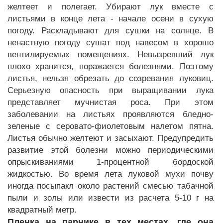
желтеет и полегает. Убирают лук вместе с
листьями в конце лета - начале осени в сухую
погоду. Раскладывают для сушки на солнце. В
ненастную погоду сушат под навесом в хорошо
вентилируемых помещениях. Невызревший лук
плохо хранится, поражается болезнями. Поэтому
листья, нельзя обрезать до созревания луковиц.
Серьезную опасность при выращивании лука
представляет мучнистая роса. При этом
заболевании на листьях проявляются бледно-
зеленые с серовато-фиолетовым налетом пятна.
Листья обычно желтеют и засыхают. Предупредить
развитие этой болезни можно периодическими
опрыскиваниями 1-процентной бордоской
жидкостью. Во время лета луковой мухи почву
иногда посыпакл около растений смесью табачной
пыли и золы или извести из расчета 5-10 г на
квадратный метр.
Пленка на парнике в тех местах, где она