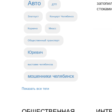
Авто
затопи
ДТП
стоками
Златоуст
Концерт Челябинск
Коркино
Миасс
Общественный транспорт
Юревич
выставки челябинска
мошенники челябинск
Показать все теги
ОБЩЕСТВЕННАЯ
ИНТ