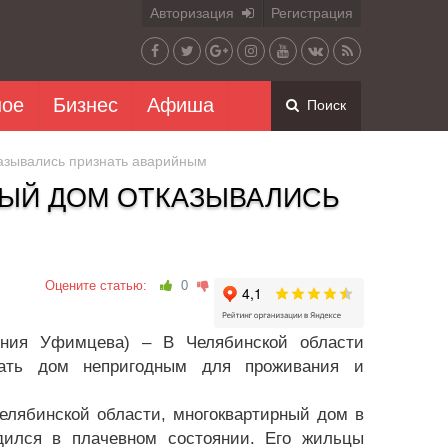
Авторизация
Регистрация
ное
Бизнес
Афиша
Поиск
казывались признать аварийным
НЫЙ ДОМ ОТКАЗЫВАЛИСЬ
Оцените статью:
0
сения Уфимцева) – В Челябинской области
вать дом непригодным для проживания и
елябинской области, многоквартирный дом в
одился в плачевном состоянии. Его жильцы