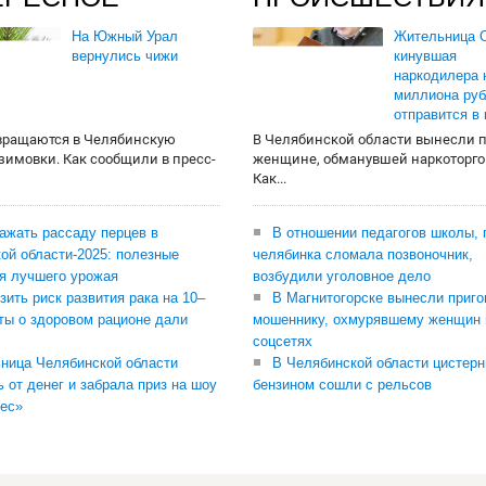
На Южный Урал
Жительница О
вернулись чижи
кинувшая
наркодилера 
миллиона руб
отправится в
вращаются в Челябинскую
В Челябинской области вынесли 
 зимовки. Как сообщили в пресс-
женщине, обманувшей наркоторго
Как...
сажать рассаду перцев в
В отношении педагогов школы, 
ой области-2025: полезные
челябинка сломала позвоночник,
я лучшего урожая
возбудили уголовное дело
зить риск развития рака на 10–
В Магнитогорске вынесли приго
ты о здоровом рационе дали
мошеннику, охмурявшему женщин 
соцсетях
ница Челябинской области
В Челябинской области цистерн
ь от денег и забрала приз на шоу
бензином сошли с рельсов
ес»