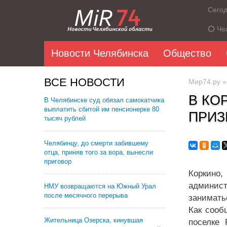
Сего
Че
Новости Челябинска
Общество
ВСЕ НОВОСТИ
Мир74.ру
В КО
В Челябинске суд обязал самокатчика
выплатить сбитой им пенсионерке 80
ПРИЗ
тысяч рублей
Челябинцу, до смерти забившему
отца, приняв того за вора, вынесли
приговор
Коркино
админис
НМУ возвращаются на Южный Урал
после месячного перерыва
занимать
Как сооб
Жительница Озерска, кинувшая
поселке 