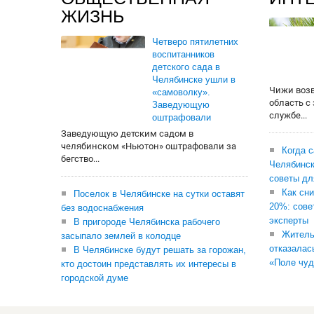
ЖИЗНЬ
Четверо пятилетних
воспитанников
детского сада в
Челябинске ушли в
Чижи воз
«самоволку».
область с
Заведующую
службе...
оштрафовали
Заведующую детским садом в
челябинском «Ньютон» оштрафовали за
Когда 
бегство...
Челябинск
советы дл
Как сни
Поселок в Челябинске на сутки оставят
20%: сове
без водоснабжения
эксперты
В пригороде Челябинска рабочего
Житель
засыпало землей в колодце
отказалас
В Челябинске будут решать за горожан,
«Поле чуд
кто достоин представлять их интересы в
городской думе