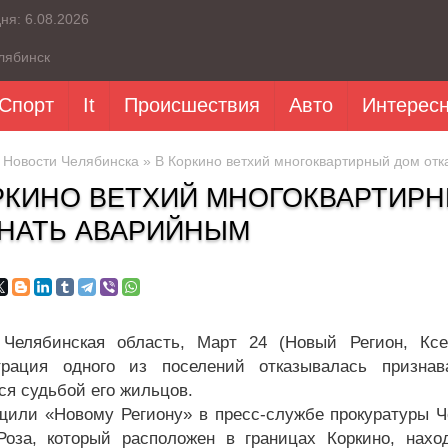
дня:
6.08.2026
лябинск
Спорт
It
Происшествия
Авто
Интерес
»
Новости Челябинска
» В Коркино ветхий многоквартирный дом от
РКИНО ВЕТХИЙ МНОГОКВАРТИР
НАТЬ АВАРИЙНЫМ
, Челябинская область, Март 24 (Новый Регион, К
трация одного из поселений отказывалась призна
ся судьбой его жильцов.
щили «Новому Региону» в пресс-службе прокуратуры Ч
Роза, который расположен в границах Коркино, нах