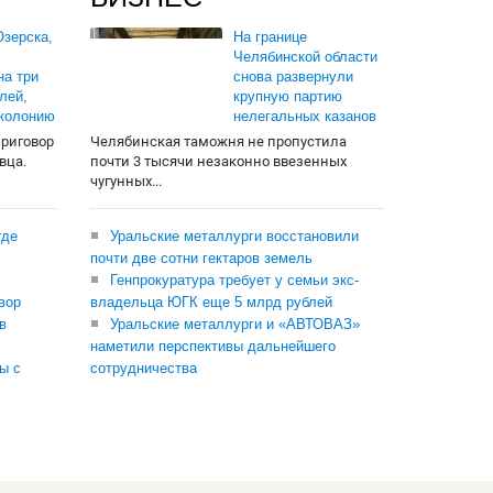
зерска,
На границе
Челябинской области
на три
снова развернули
лей,
крупную партию
 колонию
нелегальных казанов
приговор
Челябинская таможня не пропустила
вца.
почти 3 тысячи незаконно ввезенных
чугунных...
где
Уральские металлурги восстановили
почти две сотни гектаров земель
Генпрокуратура требует у семьи экс-
вор
владельца ЮГК еще 5 млрд рублей
в
Уральские металлурги и «АВТОВАЗ»
наметили перспективы дальнейшего
ы с
сотрудничества