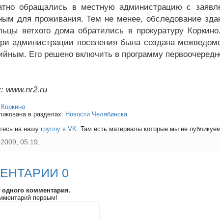
атно обращались в местную администрацию с заявле
ным для проживания. Тем не менее, обследование зда
льцы ветхого дома обратились в прокуратуру Коркин
при администрации поселения была создана межведомс
ийным. Его решено включить в программу первоочередно
: www.nr2.ru
:
Коркино
ликована в разделах:
Новости Челябинска
тесь на нашу
группу в VK
. Там есть материалы которые мы не публикуем 
2009, 05:19,
ЕНТАРИИ 0
и одного комментария.
мментарий первым!