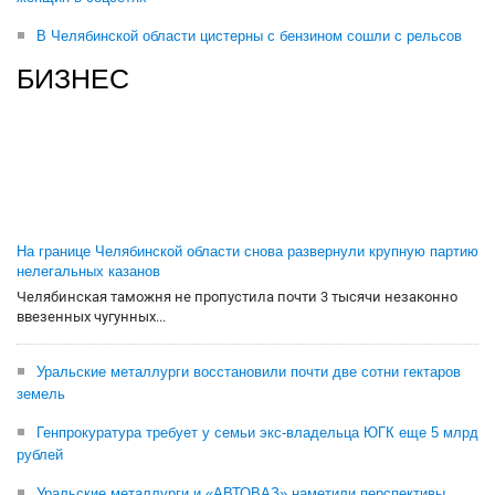
В Челябинской области цистерны с бензином сошли с рельсов
БИЗНЕС
На границе Челябинской области снова развернули крупную партию
нелегальных казанов
Челябинская таможня не пропустила почти 3 тысячи незаконно
ввезенных чугунных...
Уральские металлурги восстановили почти две сотни гектаров
земель
Генпрокуратура требует у семьи экс-владельца ЮГК еще 5 млрд
рублей
Уральские металлурги и «АВТОВАЗ» наметили перспективы