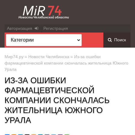
Авторизация
Регистрация
Поиск
Мир74.ру
»
Новости Челябинска
» Из-за ошибки
фармацевтической компании скончалась жительница Южного
Урала
ИЗ-ЗА ОШИБКИ
ФАРМАЦЕВТИЧЕСКОЙ
КОМПАНИИ СКОНЧАЛАСЬ
ЖИТЕЛЬНИЦА ЮЖНОГО
УРАЛА