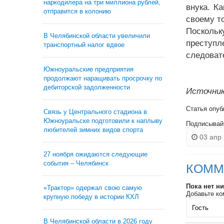
наркодилера на три миллиона рублей,
внука. К
отправится в колонию
своему т
Поскольк
В Челябинской области увеличили
преступл
транспортный налог вдвое
следоват
Южноуральские предприятия
продолжают наращивать просрочку по
дебиторской задолженности
Источник
Статья опуб
Связь у Центрального стадиона в
Южноуральске подготовили к наплыву
Подписывай
любителей зимних видов спорта
03 апр 
27 ноября ожидаются следующие
события – Челябинск
КОММ
Пока нет н
«Трактор» одержал свою самую
Добавьте ко
крупную победу в истории КХЛ
В Челябинской области в 2026 году