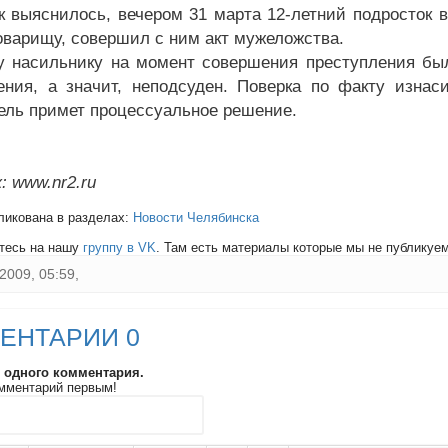
ак выяснилось, вечером 31 марта 12-летний подросток 
оварищу, совершил с ним акт мужеложства.
у насильнику на момент совершения преступления было
ения, а значит, неподсуден. Поверка по факту изнас
ель примет процессуальное решение.
: www.nr2.ru
ликована в разделах:
Новости Челябинска
тесь на нашу
группу в VK
. Там есть материалы которые мы не публикуем 
2009, 05:59,
ЕНТАРИИ 0
и одного комментария.
мментарий первым!