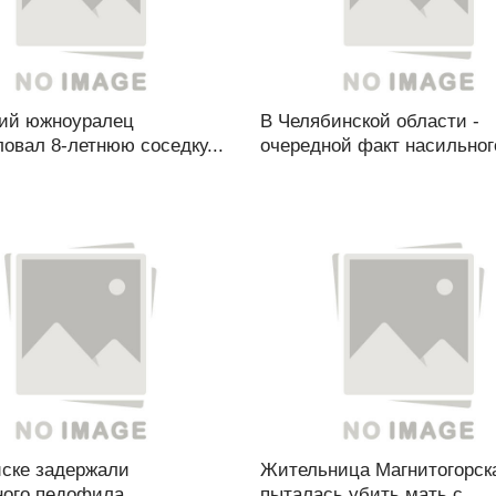
ний южноуралец
В Челябинской области -
овал 8-летнюю соседку...
очередной факт насильного
йске задержали
Жительница Магнитогорск
ого педофила...
пыталась убить мать с