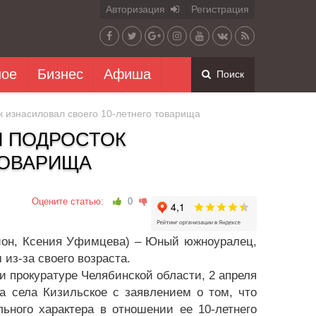
Авторизация
Регистрация
ное
Бизнес
Афиша
Поиск
к изнасиловал своего 10-летнего товарища
Й ПОДРОСТОК
ТОВАРИЩА
Оцените статью:
0
гион, Ксения Уфимцева) – Юный южноуралец,
из-за своего возраста.
и прокуратуре Челябинской области, 2 апреля
а села Кизильское с заявлением о том, что
ьного характера в отношении ее 10-летнего