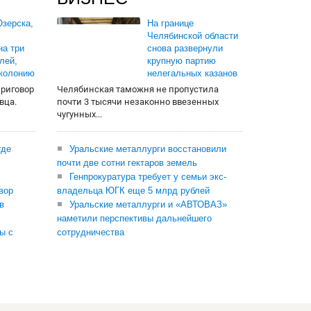
зерска,
На границе
Челябинской области
на три
снова развернули
лей,
крупную партию
 колонию
нелегальных казанов
приговор
Челябинская таможня не пропустила
вца.
почти 3 тысячи незаконно ввезенных
чугунных...
где
Уральские металлурги восстановили
почти две сотни гектаров земель
Генпрокуратура требует у семьи экс-
вор
владельца ЮГК еще 5 млрд рублей
в
Уральские металлурги и «АВТОВАЗ»
наметили перспективы дальнейшего
ы с
сотрудничества