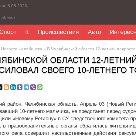
дня:
8.08.2026
лябинск
Спорт
It
Происшествия
Авто
Интерес
»
Новости Челябинска
» В Челябинской области 12-летний подросто
ЛЯБИНСКОЙ ОБЛАСТИ 12-ЛЕТНИ
СИЛОВАЛ СВОЕГО 10-ЛЕТНЕГО 
ий район, Челябинская область, Апрель 03 (Новый Ре
авший 10-летнего мальчика, не предстанет перед судом 
щили «Новому Региону» в СУ следственного комитета пр
а в правоохранительные органы обратилась жительниц
того села совершил насильственные действия сексуал