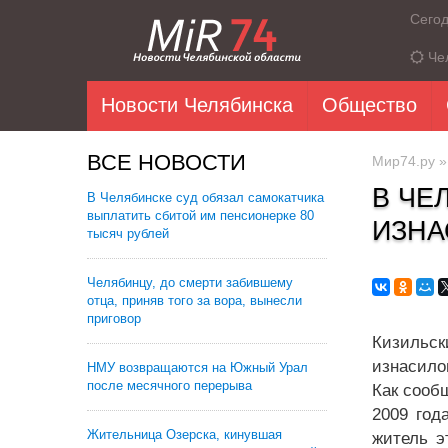
Сего
Че
Новости Челябинска
Общество
ВСЕ НОВОСТИ
Мир74.ру
В ЧЕ
В Челябинске суд обязал самокатчика
выплатить сбитой им пенсионерке 80
ИЗНА
тысяч рублей
Челябинцу, до смерти забившему
отца, приняв того за вора, вынесли
приговор
Кизильск
изнасилов
НМУ возвращаются на Южный Урал
после месячного перерыва
Как сооб
2009 год
Жительница Озерска, кинувшая
житель э