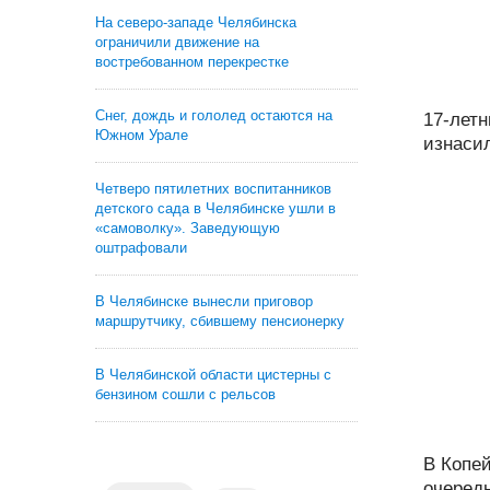
На северо-западе Челябинска
ограничили движение на
востребованном перекрестке
Снег, дождь и гололед остаются на
17-лет
Южном Урале
изнасил
Четверо пятилетних воспитанников
детского сада в Челябинске ушли в
«самоволку». Заведующую
оштрафовали
В Челябинске вынесли приговор
маршрутчику, сбившему пенсионерку
В Челябинской области цистерны с
бензином сошли с рельсов
В Копе
очередн