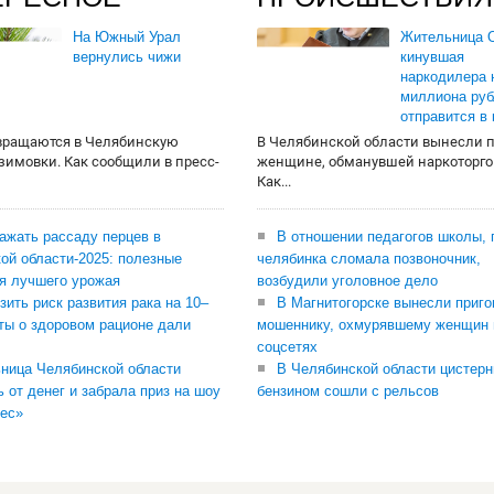
На Южный Урал
Жительница О
вернулись чижи
кинувшая
наркодилера 
миллиона руб
отправится в
вращаются в Челябинскую
В Челябинской области вынесли 
 зимовки. Как сообщили в пресс-
женщине, обманувшей наркоторго
Как...
сажать рассаду перцев в
В отношении педагогов школы, 
ой области-2025: полезные
челябинка сломала позвоночник,
я лучшего урожая
возбудили уголовное дело
зить риск развития рака на 10–
В Магнитогорске вынесли приго
ты о здоровом рационе дали
мошеннику, охмурявшему женщин 
соцсетях
ница Челябинской области
В Челябинской области цистерн
ь от денег и забрала приз на шоу
бензином сошли с рельсов
ес»