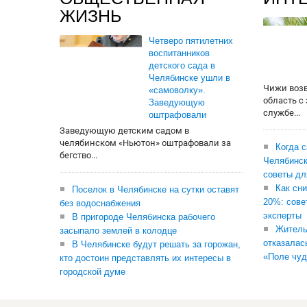
ЖИЗНЬ
Четверо пятилетних
воспитанников
детского сада в
Челябинске ушли в
Чижи воз
«самоволку».
область с
Заведующую
службе...
оштрафовали
Заведующую детским садом в
челябинском «Ньютон» оштрафовали за
Когда 
бегство...
Челябинск
советы дл
Как сни
Поселок в Челябинске на сутки оставят
20%: сове
без водоснабжения
эксперты
В пригороде Челябинска рабочего
Житель
засыпало землей в колодце
отказалас
В Челябинске будут решать за горожан,
«Поле чуд
кто достоин представлять их интересы в
городской думе