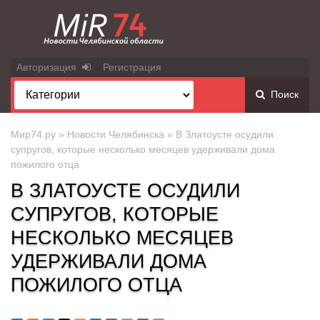
Авторизация
Регистрация
Поиск
Мир74.ру
»
Новости Челябинска
» В Златоусте осудили
супругов, которые несколько месяцев удерживали дома
пожилого отца
В ЗЛАТОУСТЕ ОСУДИЛИ
СУПРУГОВ, КОТОРЫЕ
НЕСКОЛЬКО МЕСЯЦЕВ
УДЕРЖИВАЛИ ДОМА
ПОЖИЛОГО ОТЦА