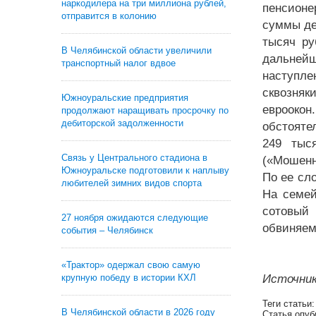
наркодилера на три миллиона рублей,
пенсионе
отправится в колонию
суммы де
тысяч ру
В Челябинской области увеличили
дальней
транспортный налог вдвое
наступле
сквозняк
Южноуральские предприятия
еврооко
продолжают наращивать просрочку по
дебиторской задолженности
обстояте
249 тыс
Связь у Центрального стадиона в
(«Мошенн
Южноуральске подготовили к наплыву
По ее сл
любителей зимних видов спорта
На семей
сотовый
27 ноября ожидаются следующие
обвиняем
события – Челябинск
«Трактор» одержал свою самую
крупную победу в истории КХЛ
Источник
Теги статьи
В Челябинской области в 2026 году
Статья опуб