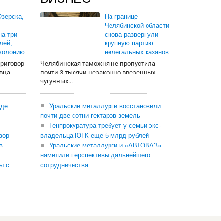
зерска,
На границе
Челябинской области
на три
снова развернули
лей,
крупную партию
 колонию
нелегальных казанов
приговор
Челябинская таможня не пропустила
вца.
почти 3 тысячи незаконно ввезенных
чугунных...
где
Уральские металлурги восстановили
почти две сотни гектаров земель
Генпрокуратура требует у семьи экс-
вор
владельца ЮГК еще 5 млрд рублей
в
Уральские металлурги и «АВТОВАЗ»
наметили перспективы дальнейшего
ы с
сотрудничества