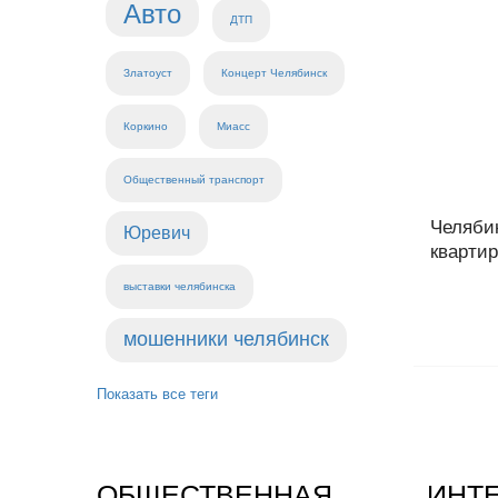
Авто
ДТП
Златоуст
Концерт Челябинск
Коркино
Миасс
Общественный транспорт
Челяби
Юревич
квартир
выставки челябинска
мошенники челябинск
Показать все теги
ОБЩЕСТВЕННАЯ
ИНТ