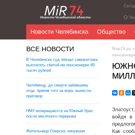
Сего
Че
Новости Челябинска
Общество
ВСЕ НОВОСТИ
Мир74.ру
пенсионер
В Челябинске суд обязал самокатчика
ЮЖНО
выплатить сбитой им пенсионерке 80
тысяч рублей
МИЛЛ
Челябинцу, до смерти забившему
отца, приняв того за вора, вынесли
приговор
Златоуст
НМУ возвращаются на Южный Урал
после месячного перерыва
войдя в
предлого
Как сооб
Жительница Озерска, кинувшая