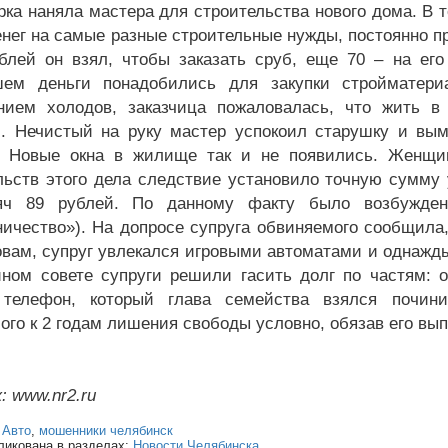
рка наняла мастера для строительства нового дома. В 
нег на самые разные строительные нужды, постоянно п
блей он взял, чтобы заказать сруб, еще 70 – на его 
шем деньги понадобились для закупки стройматери
нием холодов, заказчица пожаловалась, что жить в
и. Нечистый на руку мастер успокоил старушку и вы
н. Новые окна в жилище так и не появились. Женщ
льств этого дела следствие установило точную сумму 
яч 89 рублей. По данному факту было возбужде
ичество»). На допросе супруга обвиняемого сообщила, 
овам, супруг увлекался игровыми автоматами и однажды
ном совете супруги решили гасить долг по частям: 
 телефон, который глава семейства взялся почини
ого к 2 годам лишения свободы условно, обязав его вы
: www.nr2.ru
:
Авто
,
мошенники челябинск
ликована в разделах:
Новости Челябинска