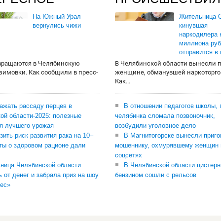
На Южный Урал
Жительница О
вернулись чижи
кинувшая
наркодилера 
миллиона руб
отправится в
вращаются в Челябинскую
В Челябинской области вынесли 
 зимовки. Как сообщили в пресс-
женщине, обманувшей наркоторго
Как...
сажать рассаду перцев в
В отношении педагогов школы, 
ой области-2025: полезные
челябинка сломала позвоночник,
я лучшего урожая
возбудили уголовное дело
зить риск развития рака на 10–
В Магнитогорске вынесли приго
ты о здоровом рационе дали
мошеннику, охмурявшему женщин 
соцсетях
ница Челябинской области
В Челябинской области цистерн
ь от денег и забрала приз на шоу
бензином сошли с рельсов
ес»