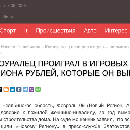
дня:
7.08.2026
лябинск
Спорт
It
Происшествия
Авто
Интерес
»
Новости Челябинска
» Южноуралец проиграл в игровых автоматах 
ки
УРАЛЕЦ ПРОИГРАЛ В ИГРОВЫХ 
ИОНА РУБЛЕЙ, КОТОРЫЕ ОН В
, Челябинская область, Февраль 09 (Новый Регион, 
 доверие к пожилой женщине-инвалиду, за год вым
м строительства дома. На суде мошенник заявил, что вс
щили «Новому Региону» в пресс-службе Златоустовс