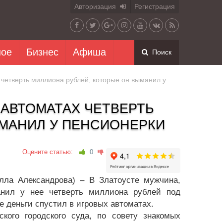
Авторизация
Регистрация
ное
Бизнес
Афиша
Поиск
четверть миллиона рублей, которые он выманил у
АВТОМАТАХ ЧЕТВЕРТЬ
ЫМАНИЛ У ПЕНСИОНЕРКИ
Оцените статью:
0
Алла Александрова) – В Златоусте мужчина,
анил у нее четверть миллиона рублей под
е деньги спустил в игровых автоматах.
кого городского суда, по совету знакомых