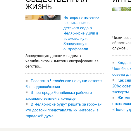
ЖИЗНЬ
Четверо пятилетних
воспитанников
детского сада в
Челябинске ушли в
Чижи воз
«самоволку».
область с
Заведующую
службе...
оштрафовали
Заведующую детским садом в
челябинском «Ньютон» оштрафовали за
Когда 
бегство...
Челябинск
советы дл
Как сни
Поселок в Челябинске на сутки оставят
20%: сове
без водоснабжения
эксперты
В пригороде Челябинска рабочего
Житель
засыпало землей в колодце
отказалас
В Челябинске будут решать за горожан,
«Поле чуд
кто достоин представлять их интересы в
городской думе