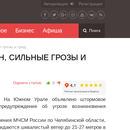
Авторизация
Регистрация
ное
Бизнес
Афиша
Поиск
 грозы и град
, СИЛЬНЫЕ ГРОЗЫ И
Оцените статью:
0
 – На Южном Урале объявлено штормовое
предупреждение об угрозе возникновения
ления МЧСМ России по Челябинской области,
жидаются шквалистый ветер до 21-27 метров в