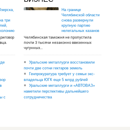
зерска,
На границе
Челябинской области
на три
снова развернули
лей,
крупную партию
 колонию
нелегальных казанов
приговор
Челябинская таможня не пропустила
вца.
почти 3 тысячи незаконно ввезенных
чугунных...
где
Уральские металлурги восстановили
почти две сотни гектаров земель
Генпрокуратура требует у семьи экс-
вор
владельца ЮГК еще 5 млрд рублей
в
Уральские металлурги и «АВТОВАЗ»
наметили перспективы дальнейшего
ы с
сотрудничества