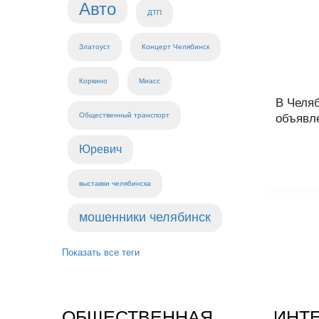
Авто
ДТП
Златоуст
Концерт Челябинск
Коркино
Миасс
В Челя
Общественный транспорт
объявл
Юревич
выставки челябинска
мошенники челябинск
Показать все теги
ОБЩЕСТВЕННАЯ
ИНТ