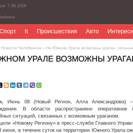
дня:
7.08.2026
лябинск
Спорт
It
Происшествия
Авто
Интерес
»
Новости Челябинска
» На Южном Урале возможны ураган, сильные
ЖНОМ УРАЛЕ ВОЗМОЖНЫ УРАГАН
ск, Июнь 08 (Новый Регион, Алла Александрова)
еждение. В области распространено оперативное 
йных ситуаций, связанных с возможным ураганом.
щили «Новому Региону» в пресс-службе Главного Управ
 8 июня, в течение суток на территории Южного Урала о