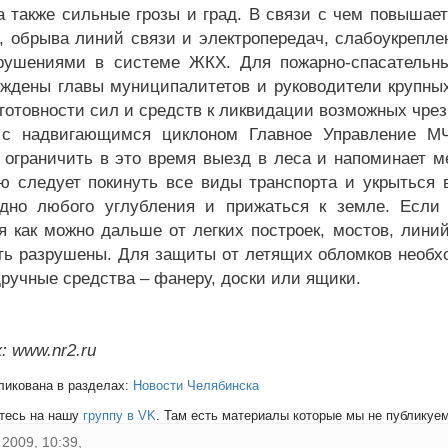
 а также сильные грозы и град. В связи с чем повышае
, обрыва линий связи и электропередач, слабоукреплен
рушениями в системе ЖКХ. Для пожарно-спасательны
ждены главы муниципалитетов и руководители крупных
 готовности сил и средств к ликвидации возможных чре
 с надвигающимся циклоном Главное Управление М
 ограничить в это время выезд в леса и напоминает м
ю следует покинуть все виды транспорта и укрыться
дно любого углубления и прижаться к земле. Если 
я как можно дальше от легких построек, мостов, линий
ть разрушены. Для защиты от летящих обломков необхо
дручные средства – фанеру, доски или ящики.
: www.nr2.ru
ликована в разделах:
Новости Челябинска
тесь на нашу
группу в VK
. Там есть материалы которые мы не публикуем 
2009, 10:39,