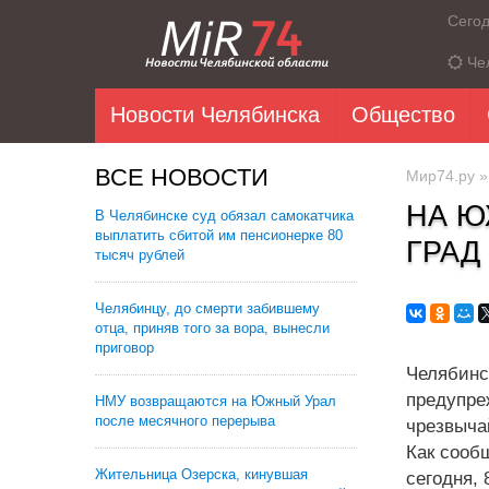
Сего
Че
Новости Челябинска
Общество
ВСЕ НОВОСТИ
Мир74.ру
НА Ю
В Челябинске суд обязал самокатчика
выплатить сбитой им пенсионерке 80
ГРАД
тысяч рублей
Челябинцу, до смерти забившему
отца, приняв того за вора, вынесли
приговор
Челябин
предупр
НМУ возвращаются на Южный Урал
после месячного перерыва
чрезвыча
Как сооб
Жительница Озерска, кинувшая
сегодня,