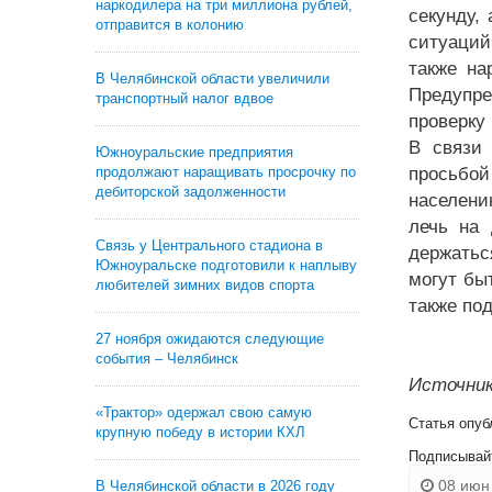
наркодилера на три миллиона рублей,
секунду,
отправится в колонию
ситуаций
также на
В Челябинской области увеличили
Предупре
транспортный налог вдвое
проверку
В связи
Южноуральские предприятия
продолжают наращивать просрочку по
просьбой
дебиторской задолженности
населени
лечь на 
Связь у Центрального стадиона в
держатьс
Южноуральске подготовили к наплыву
могут бы
любителей зимних видов спорта
также по
27 ноября ожидаются следующие
события – Челябинск
Источник
«Трактор» одержал свою самую
Статья опуб
крупную победу в истории КХЛ
Подписывай
08 июн 
В Челябинской области в 2026 году