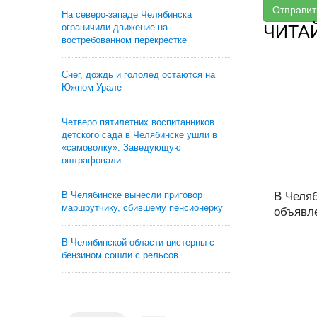
Отправит
На северо-западе Челябинска
ЧИТА
ограничили движение на
востребованном перекрестке
Снег, дождь и гололед остаются на
Южном Урале
Четверо пятилетних воспитанников
детского сада в Челябинске ушли в
«самоволку». Заведующую
оштрафовали
В Челябинске вынесли приговор
В Челя
маршрутчику, сбившему пенсионерку
объявл
В Челябинской области цистерны с
бензином сошли с рельсов