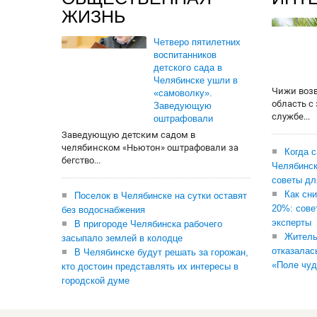
ЖИЗНЬ
Четверо пятилетних
воспитанников
детского сада в
Челябинске ушли в
Чижи воз
«самоволку».
область с
Заведующую
службе...
оштрафовали
Заведующую детским садом в
челябинском «Ньютон» оштрафовали за
Когда 
бегство...
Челябинск
советы дл
Как сни
Поселок в Челябинске на сутки оставят
20%: сове
без водоснабжения
эксперты
В пригороде Челябинска рабочего
Житель
засыпало землей в колодце
отказалас
В Челябинске будут решать за горожан,
«Поле чуд
кто достоин представлять их интересы в
городской думе