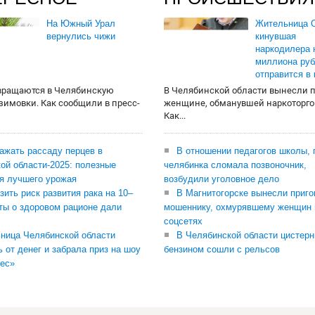
На Южный Урал
Жительница О
вернулись чижи
кинувшая
наркодилера 
миллиона руб
отправится в
вращаются в Челябинскую
В Челябинской области вынесли 
 зимовки. Как сообщили в пресс-
женщине, обманувшей наркоторго
Как...
сажать рассаду перцев в
В отношении педагогов школы, 
ой области-2025: полезные
челябинка сломала позвоночник,
я лучшего урожая
возбудили уголовное дело
зить риск развития рака на 10–
В Магнитогорске вынесли приго
ты о здоровом рационе дали
мошеннику, охмурявшему женщин 
соцсетях
ница Челябинской области
В Челябинской области цистерн
ь от денег и забрала приз на шоу
бензином сошли с рельсов
ес»