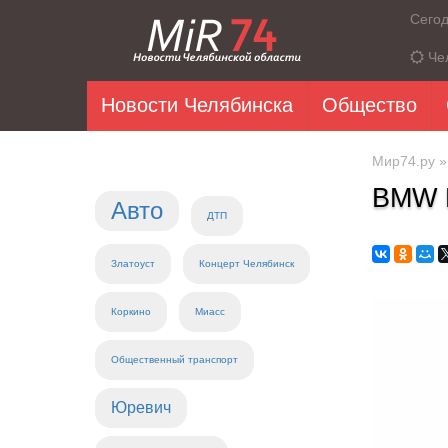
Сего
Че
Новости Челябинска
Общество
Мир74.ру
BMW 
Авто
ДТП
Златоуст
Концерт Челябинск
Коркино
Миасс
Общественный транспорт
Юревич