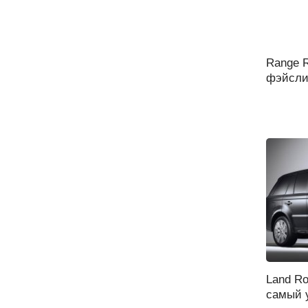
Range R
фэйслиф
Land Ro
самый 