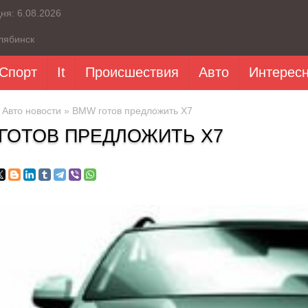
дня:
6.08.2026
лябинск
Спорт
It
Происшествия
Авто
Интерес
»
Авто новости
» BMW готов предложить X7
ГОТОВ ПРЕДЛОЖИТЬ X7