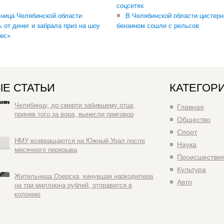
соцсетях
ница Челябинской области
В Челябинской области цистерн
ь от денег и забрала приз на шоу
бензином сошли с рельсов
ес»
Е СТАТЬИ
КАТЕГОР
Челябинцу, до смерти забившему отца,
Главная
приняв того за вора, вынесли приговор
Общество
Спорт
НМУ возвращаются на Южный Урал после
Наука
месячного перерыва
Происшестви
Культура
Жительница Озерска, кинувшая наркодилера
Авто
на три миллиона рублей, отправится в
колонию