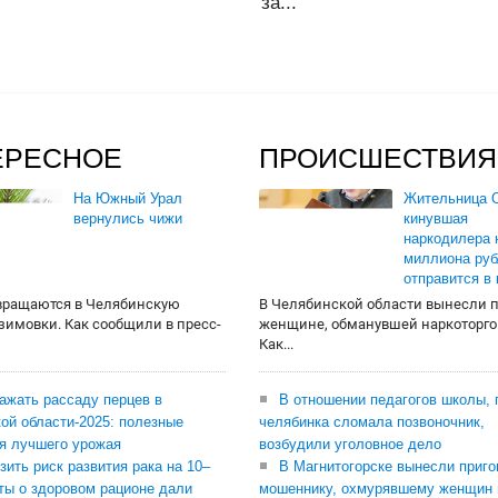
за...
ЕРЕСНОЕ
ПРОИСШЕСТВИЯ
На Южный Урал
Жительница О
вернулись чижи
кинувшая
наркодилера 
миллиона руб
отправится в
вращаются в Челябинскую
В Челябинской области вынесли 
 зимовки. Как сообщили в пресс-
женщине, обманувшей наркоторго
Как...
сажать рассаду перцев в
В отношении педагогов школы, 
ой области-2025: полезные
челябинка сломала позвоночник,
я лучшего урожая
возбудили уголовное дело
зить риск развития рака на 10–
В Магнитогорске вынесли приго
ты о здоровом рационе дали
мошеннику, охмурявшему женщин 