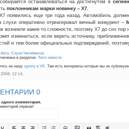
обирается останавливаться на достигнутом в
сегме
ить
поклонникам марки новинку – X7.
X7 появились еще три года назад. Автомобиль долж
а слухи оперативно отреагировал вечный конкурент –
M
и возникли какие-то сложности, поэтому X7 до сих пор 
ожет измениться, если верить источнику, приближенно
стей и тем более официальных подтверждений, поэтом
:
Авто
,
Слухи Челябинска
ликована в разделах:
Авто новости
тесь на нашу
группу в VK
. Там есть материалы которые мы не публикуем 
2008, 12:14,
ЕНТАРИИ 0
и одного комментария.
мментарий первым!