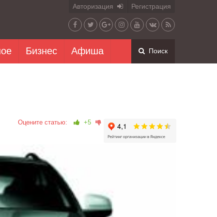
Авторизация
Регистрация
ное
Бизнес
Афиша
Поиск
Оцените статью:
+5