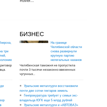
Rover...
БИЗНЕС
зерска,
На границе
Челябинской области
на три
снова развернули
лей,
крупную партию
 колонию
нелегальных казанов
приговор
Челябинская таможня не пропустила
вца.
почти 3 тысячи незаконно ввезенных
чугунных...
где
Уральские металлурги восстановили
почти две сотни гектаров земель
Генпрокуратура требует у семьи экс-
вор
владельца ЮГК еще 5 млрд рублей
в
Уральские металлурги и «АВТОВАЗ»