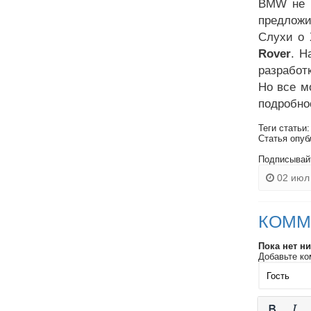
BMW не с
предлож
Слухи о 
Rover
. Н
разработк
Но все м
подробно
Теги статьи
Статья опуб
Подписывай
02 июл 
КОММ
Пока нет н
Добавьте ко