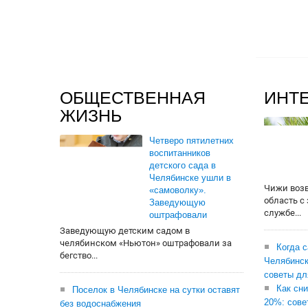
ОБЩЕСТВЕННАЯ
ИНТ
ЖИЗНЬ
Четверо пятилетних
воспитанников
детского сада в
Челябинске ушли в
Чижи воз
«самоволку».
область с
Заведующую
службе...
оштрафовали
Заведующую детским садом в
челябинском «Ньютон» оштрафовали за
Когда 
бегство...
Челябинск
советы дл
Как сни
Поселок в Челябинске на сутки оставят
20%: сове
без водоснабжения