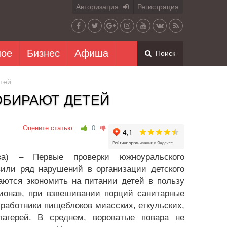
Авторизация
Регистрация
ное
Бизнес
Афиша
Поиск
тей
ОБИРАЮТ ДЕТЕЙ
Оцените статью:
0
а) – Первые проверки южноуральского
вили ряд нарушений в организации детского
аются экономить на питании детей в пользу
гиона», при взвешивании порций санитарные
работники пищеблоков миасских, еткульских,
лагерей. В среднем, вороватые повара не