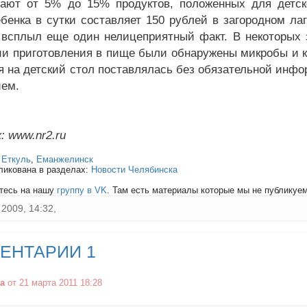
ают от 5% до 15% продуктов, положенных для детск
ебенка в сутки составляет 150 рублей в загородном ла
 всплыл еще один нелицеприятный факт. В некоторых 
ии приготовления в пище были обнаружены микробы и ки
я на детский стол поставлялась без обязательной инфо
ем.
: www.nr2.ru
:
Еткуль
,
Еманжелинск
ликована в разделах:
Новости Челябинска
тесь на нашу
группу в VK
. Там есть материалы которые мы не публикуем 
2009, 14:32,
ЕНТАРИИ 1
a
от 21 марта 2011 18:28