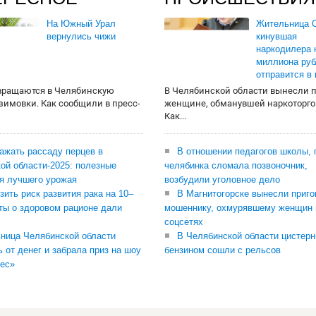
На Южный Урал
Жительница О
вернулись чижи
кинувшая
наркодилера 
миллиона руб
отправится в
вращаются в Челябинскую
В Челябинской области вынесли 
 зимовки. Как сообщили в пресс-
женщине, обманувшей наркоторго
Как...
сажать рассаду перцев в
В отношении педагогов школы, 
ой области-2025: полезные
челябинка сломала позвоночник,
я лучшего урожая
возбудили уголовное дело
зить риск развития рака на 10–
В Магнитогорске вынесли приго
ты о здоровом рационе дали
мошеннику, охмурявшему женщин 
соцсетях
ница Челябинской области
В Челябинской области цистерн
ь от денег и забрала приз на шоу
бензином сошли с рельсов
ес»