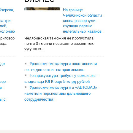
зерска,
На границе
Челябинской области
на три
снова развернули
лей,
крупную партию
 колонию
нелегальных казанов
приговор
Челябинская таможня не пропустила
вца.
почти 3 тысячи незаконно ввезенных
чугунных...
где
Уральские металлурги восстановили
почти две сотни гектаров земель
Генпрокуратура требует у семьи экс-
вор
владельца ЮГК еще 5 млрд рублей
в
Уральские металлурги и «АВТОВАЗ»
наметили перспективы дальнейшего
ы с
сотрудничества