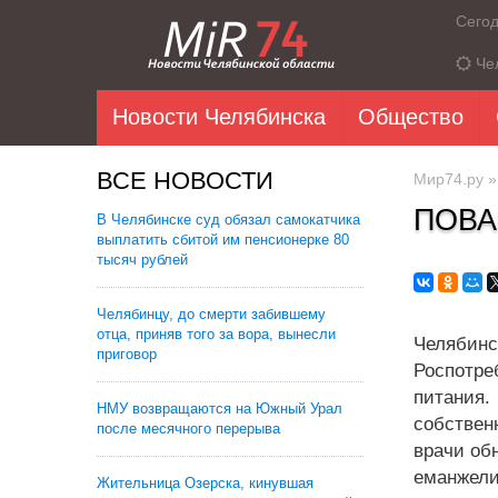
Сего
Че
Новости Челябинска
Общество
ВСЕ НОВОСТИ
Мир74.ру
ПОВА
В Челябинске суд обязал самокатчика
выплатить сбитой им пенсионерке 80
тысяч рублей
Челябинцу, до смерти забившему
отца, приняв того за вора, вынесли
Челябин
приговор
Роспотре
питания.
НМУ возвращаются на Южный Урал
собствен
после месячного перерыва
врачи об
еманжели
Жительница Озерска, кинувшая