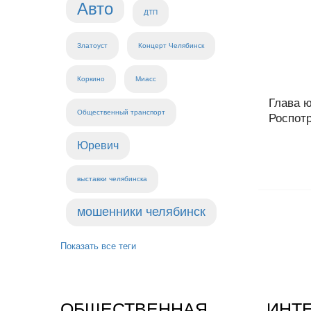
Авто
ДТП
Златоуст
Концерт Челябинск
Коркино
Миасс
Глава 
Общественный транспорт
Роспотр
Юревич
выставки челябинска
мошенники челябинск
Показать все теги
ОБЩЕСТВЕННАЯ
ИНТ