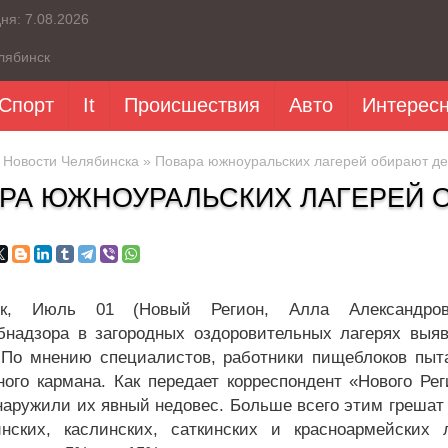
дня:
7.08.2026
лябинск
Спорт
It
Происшествия
Авто
Интерес
»
Новости Челябинска
» Повара южноуральских лагерей обирают де
РА ЮЖНОУРАЛЬСКИХ ЛАГЕРЕЙ 
ск, Июль 01 (Новый Регион, Алла Александров
бнадзора в загородных оздоровительных лагерях выя
 По мнению специалистов, работники пищеблоков пыт
ного кармана. Как передает корреспондент «Нового Ре
наружили их явный недовес. Больше всего этим грешат 
нских, каслинских, саткинских и красноармейских 