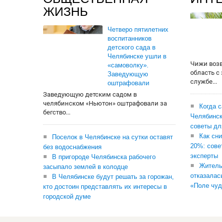
ЖИЗНЬ
Четверо пятилетних
воспитанников
детского сада в
Челябинске ушли в
Чижи воз
«самоволку».
область с
Заведующую
службе...
оштрафовали
Заведующую детским садом в
челябинском «Ньютон» оштрафовали за
Когда 
бегство...
Челябинск
советы дл
Как сни
Поселок в Челябинске на сутки оставят
20%: сове
без водоснабжения
эксперты
В пригороде Челябинска рабочего
Житель
засыпало землей в колодце
отказалас
В Челябинске будут решать за горожан,
«Поле чуд
кто достоин представлять их интересы в
городской думе