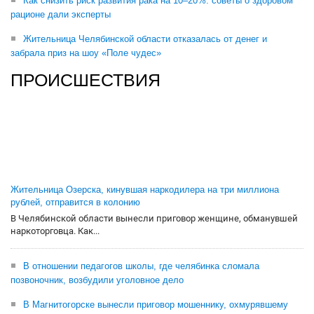
Как снизить риск развития рака на 10–20%: советы о здоровом
рационе дали эксперты
Жительница Челябинской области отказалась от денег и
забрала приз на шоу «Поле чудес»
ПРОИСШЕСТВИЯ
Жительница Озерска, кинувшая наркодилера на три миллиона
рублей, отправится в колонию
В Челябинской области вынесли приговор женщине, обманувшей
наркоторговца. Как...
В отношении педагогов школы, где челябинка сломала
позвоночник, возбудили уголовное дело
В Магнитогорске вынесли приговор мошеннику, охмурявшему