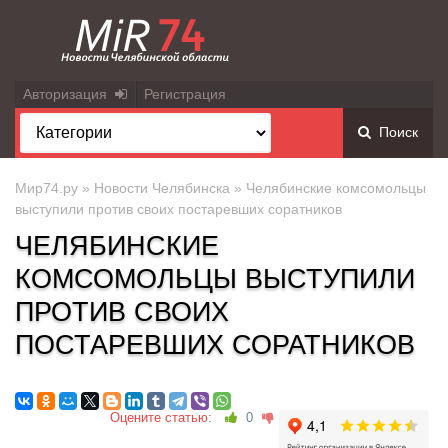
Авторизация
Регистрация
Поиск
Мир74.ру
»
Новости Челябинска
» Челябинские комсомольцы
выступили против своих постаревших соратников
ЧЕЛЯБИНСКИЕ
КОМСОМОЛЬЦЫ ВЫСТУПИЛИ
ПРОТИВ СВОИХ
ПОСТАРЕВШИХ СОРАТНИКОВ
Оцените статью:
0