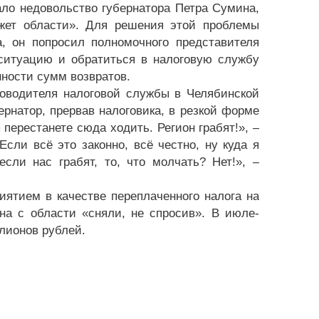
ало недовольство губернатора Петра Сумина,
джет области». Для решения этой проблемы
, он попросил полномочного представителя
ситуацию и обратиться в налоговую службу
ности сумм возвратов.
ководителя налоговой службы в Челябинской
рнатор, прервав налоговика, в резкой форме
перестанете сюда ходить. Регион грабят!», –
сли всё это законно, всё честно, ну куда я
сли нас грабят, то, что молчать? Нет!», –
ятием в качестве переплаченного налога на
а с области «сняли, не спросив». В июле-
лионов рублей.