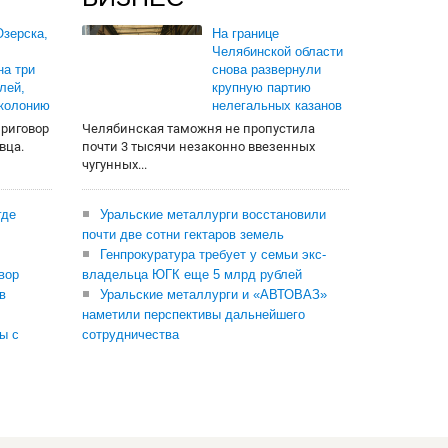
зерска,
На границе
Челябинской области
на три
снова развернули
лей,
крупную партию
 колонию
нелегальных казанов
приговор
Челябинская таможня не пропустила
вца.
почти 3 тысячи незаконно ввезенных
чугунных...
где
Уральские металлурги восстановили
почти две сотни гектаров земель
Генпрокуратура требует у семьи экс-
вор
владельца ЮГК еще 5 млрд рублей
в
Уральские металлурги и «АВТОВАЗ»
наметили перспективы дальнейшего
ы с
сотрудничества