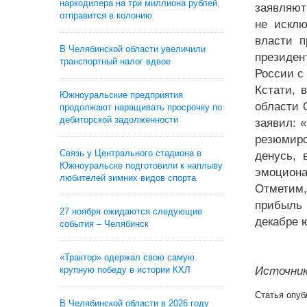
наркодилера на три миллиона рублей,
заявляют
отправится в колонию
не исклю
власти п
В Челябинской области увеличили
президен
транспортный налог вдвое
России с
Кстати, 
Южноуральские предприятия
области 
продолжают наращивать просрочку по
дебиторской задолженности
заявил: 
резюмиро
Связь у Центрального стадиона в
денусь, 
Южноуральске подготовили к наплыву
эмоциона
любителей зимних видов спорта
Отметим,
прибыль 
27 ноября ожидаются следующие
декабре 
события – Челябинск
«Трактор» одержал свою самую
крупную победу в истории КХЛ
Источник
Статья опуб
В Челябинской области в 2026 году