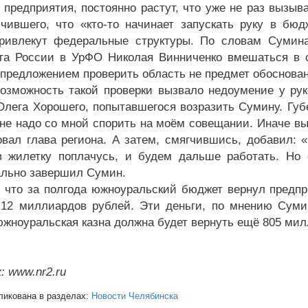
 предприятия, постоянно растут, что уже не раз вызыв
чившего, что «кто-то начинает запускать руку в бю
ривлекут федеральные структуры. По словам Сумина
та России в УрФО Николая Винниченко вмешаться в 
 предложением проверить область не предмет обоснован
возможность такой проверки вызвало недоумение у ру
Олега Хорошего, попытавшегося возразить Сумину. Губе
«не надо со мной спорить на моём совещании. Иначе вы 
вал глава региона. А затем, смягчившись, добавил: «Е
в жилетку поплачусь, и будем дальше работать. Но е
льно завершил Сумин.
 что за полгода южноуральский бюджет вернул предпри
12 миллиардов рублей. Эти деньги, по мнению Сумин
южноуральская казна должна будет вернуть ещё 805 мил
: www.nr2.ru
ликована в разделах:
Новости Челябинска