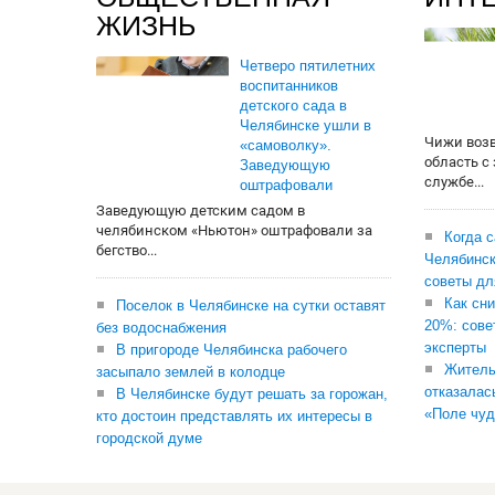
ЖИЗНЬ
Четверо пятилетних
воспитанников
детского сада в
Челябинске ушли в
Чижи воз
«самоволку».
область с
Заведующую
службе...
оштрафовали
Заведующую детским садом в
челябинском «Ньютон» оштрафовали за
Когда 
бегство...
Челябинск
советы дл
Как сни
Поселок в Челябинске на сутки оставят
20%: сове
без водоснабжения
эксперты
В пригороде Челябинска рабочего
Житель
засыпало землей в колодце
отказалас
В Челябинске будут решать за горожан,
«Поле чуд
кто достоин представлять их интересы в
городской думе