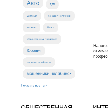
Авто
ДТП
Златоуст
Концерт Челябинск
Коркино
Миасс
Общественный транспорт
Налого
Юревич
отмечае
профес
выставки челябинска
мошенники челябинск
Показать все теги
ОБЩЕСТВЕННАЯ
ИНТ