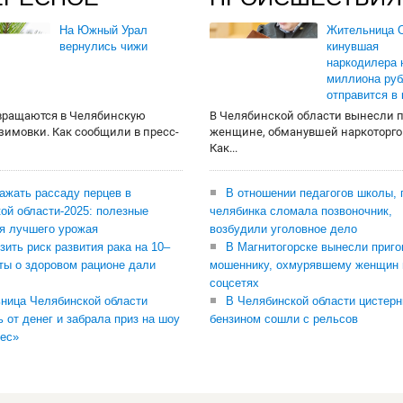
На Южный Урал
Жительница О
вернулись чижи
кинувшая
наркодилера 
миллиона руб
отправится в
вращаются в Челябинскую
В Челябинской области вынесли 
 зимовки. Как сообщили в пресс-
женщине, обманувшей наркоторго
Как...
сажать рассаду перцев в
В отношении педагогов школы, 
ой области-2025: полезные
челябинка сломала позвоночник,
я лучшего урожая
возбудили уголовное дело
зить риск развития рака на 10–
В Магнитогорске вынесли приго
ты о здоровом рационе дали
мошеннику, охмурявшему женщин 
соцсетях
ница Челябинской области
В Челябинской области цистерн
ь от денег и забрала приз на шоу
бензином сошли с рельсов
ес»