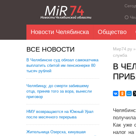
Сего
Че
Новости Челябинска
Общество
ВСЕ НОВОСТИ
Мир74.ру
служба
В Челябинске суд обязал самокатчика
В ЧЕ
выплатить сбитой им пенсионерке 80
тысяч рублей
ПРИБ
Челябинцу, до смерти забившему
отца, приняв того за вора, вынесли
приговор
Челябинс
НМУ возвращаются на Южный Урал
после месячного перерыва
получила
Как уже 
налог на
Жительница Озерска, кинувшая