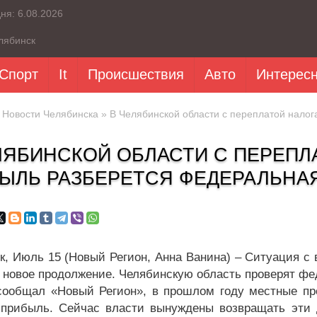
дня:
6.08.2026
лябинск
Спорт
It
Происшествия
Авто
Интерес
»
Новости Челябинска
» В Челябинской области с переплатой налог
ЛЯБИНСКОЙ ОБЛАСТИ С ПЕРЕПЛ
ЫЛЬ РАЗБЕРЕТСЯ ФЕДЕРАЛЬНА
к, Июль 15 (Новый Регион, Анна Ванина) – Ситуация с 
 новое продолжение. Челябинскую область проверят ф
сообщал «Новый Регион», в прошлом году местные пр
 прибыль. Сейчас власти вынуждены возвращать эти 