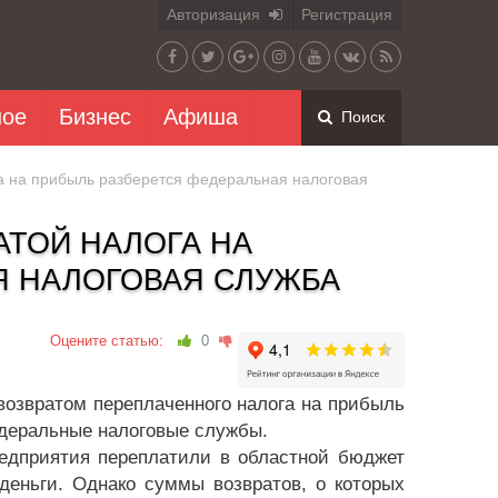
Авторизация
Регистрация
ное
Бизнес
Афиша
Поиск
а на прибыль разберется федеральная налоговая
АТОЙ НАЛОГА НА
Я НАЛОГОВАЯ СЛУЖБА
Оцените статью:
0
возвратом переплаченного налога на прибыль
едеральные налоговые службы.
едприятия переплатили в областной бюджет
деньги. Однако суммы возвратов, о которых