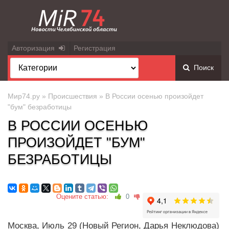
Авторизация
Регистрация
Поиск
Мир74.ру
»
Происшествия
» В России осенью произойдет
"бум" безработицы
В РОССИИ ОСЕНЬЮ
ПРОИЗОЙДЕТ "БУМ"
БЕЗРАБОТИЦЫ
Оцените статью:
0
Москва, Июль 29 (Новый Регион, Дарья Неклюдова)