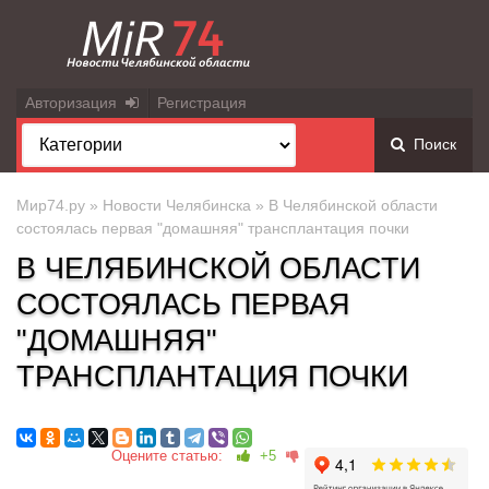
Авторизация
Регистрация
Поиск
Мир74.ру
»
Новости Челябинска
» В Челябинской области
состоялась первая "домашняя" трансплантация почки
В ЧЕЛЯБИНСКОЙ ОБЛАСТИ
СОСТОЯЛАСЬ ПЕРВАЯ
"ДОМАШНЯЯ"
ТРАНСПЛАНТАЦИЯ ПОЧКИ
Оцените статью:
+5