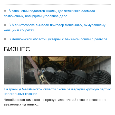
В отношении педагогов школы, где челябинка сломала
позвоночник, возбудили уголовное дело
В Магнитогорске вынесли приговор мошеннику, охмурявшему
женщин в соцсетях
В Челябинской области цистерны с бензином сошли с рельсов
БИЗНЕС
На границе Челябинской области снова развернули крупную партию
нелегальных казанов
Челябинская таможня не пропустила почти 3 тысячи незаконно
ввезенных чугунных...