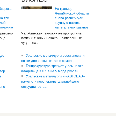
зерска,
На границе
Челябинской области
на три
снова развернули
лей,
крупную партию
 колонию
нелегальных казанов
приговор
Челябинская таможня не пропустила
вца.
почти 3 тысячи незаконно ввезенных
чугунных...
где
Уральские металлурги восстановили
почти две сотни гектаров земель
Генпрокуратура требует у семьи экс-
вор
владельца ЮГК еще 5 млрд рублей
в
Уральские металлурги и «АВТОВАЗ»
наметили перспективы дальнейшего
ы с
сотрудничества