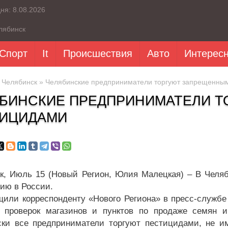
дня:
8.08.2026
лябинск
Спорт
It
Происшествия
Авто
Интерес
»
Челябинск
» Челябинские предприниматели торгуют запрещенны
БИНСКИЕ ПРЕДПРИНИМАТЕЛИ 
ИЦИДАМИ
к, Июль 15 (Новый Регион, Юлия Малецкая) – В Челя
ию в России.
щили корреспонденту «Нового Региона» в пресс-службе 
 проверок магазинов и пунктов по продаже семян и
ски все предприниматели торгуют пестицидами, не и