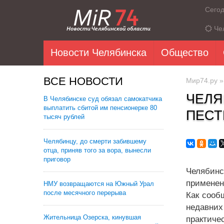
Сего
Че
Новости Челябинска
Общество
ВСЕ НОВОСТИ
Мир74.ру
ЧЕЛЯ
В Челябинске суд обязал самокатчика
выплатить сбитой им пенсионерке 80
ПЕСТ
тысяч рублей
Челябинцу, до смерти забившему
отца, приняв того за вора, вынесли
приговор
Челябинс
применен
НМУ возвращаются на Южный Урал
после месячного перерыва
Как сооб
недавних
Жительница Озерска, кинувшая
практиче