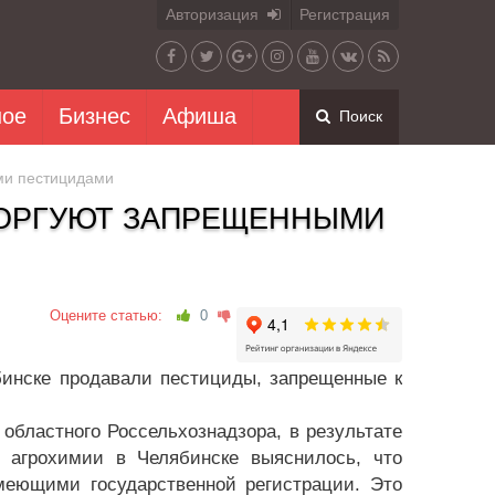
Авторизация
Регистрация
ное
Бизнес
Афиша
Поиск
ми пестицидами
ТОРГУЮТ ЗАПРЕЩЕННЫМИ
Оцените статью:
0
бинске продавали пестициды, запрещенные к
областного Россельхознадзора, в результате
 агрохимии в Челябинске выяснилось, что
меющими государственной регистрации. Это