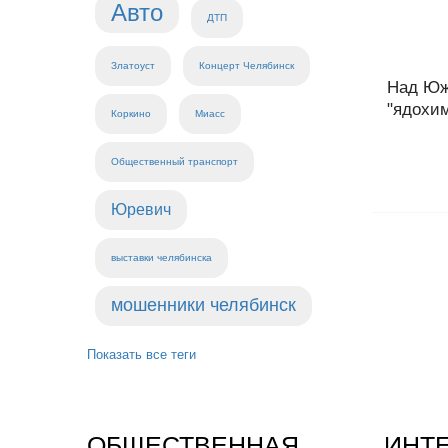
Авто
ДТП
Златоуст
Концерт Челябинск
Над Юж
"ядохим
Коркино
Миасс
Общественный транспорт
Юревич
выставки челябинска
мошенники челябинск
Показать все теги
ОБЩЕСТВЕННАЯ
ИНТ