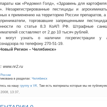
епараты как «Ридомил Голд», «Здравень для картофеля
». Незарегистрированные пестициды и агрохимикат
ных к применению на территорию России препаратов, а 
дприниматели, торговавшие запрещенными пестицид
венности по статье 8.3 КоАП РФ. Штрафные санк
имателей составляют от 2 до 10 тысяч рублей.
ы могут узнать о наличии госрегистрации у а
ознадзора по телефону 270-51-19.
«Новый Регион – Челябинск»
: www.nr2.ru
:
России
ликована в разделах:
Челябинск
тесь на нашу
группу в VK
. Там есть материалы которые мы не публикуем 
2008, 13:37,