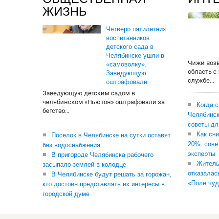
ЖИЗНЬ
Четверо пятилетних
воспитанников
детского сада в
Челябинске ушли в
Чижи воз
«самоволку».
область с
Заведующую
службе...
оштрафовали
Заведующую детским садом в
челябинском «Ньютон» оштрафовали за
Когда 
бегство...
Челябинск
советы дл
Как сни
Поселок в Челябинске на сутки оставят
20%: сове
без водоснабжения
эксперты
В пригороде Челябинска рабочего
Житель
засыпало землей в колодце
отказалас
В Челябинске будут решать за горожан,
«Поле чуд
кто достоин представлять их интересы в
городской думе