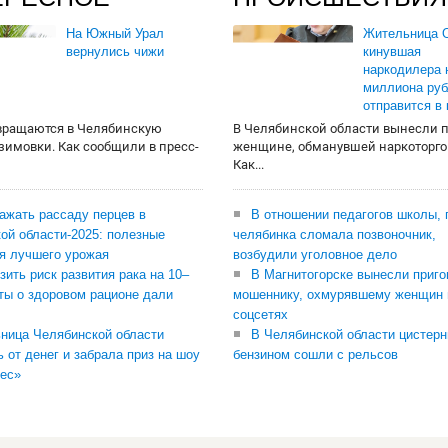
На Южный Урал
Жительница О
вернулись чижи
кинувшая
наркодилера 
миллиона руб
отправится в
вращаются в Челябинскую
В Челябинской области вынесли 
 зимовки. Как сообщили в пресс-
женщине, обманувшей наркоторго
Как...
сажать рассаду перцев в
В отношении педагогов школы, 
ой области-2025: полезные
челябинка сломала позвоночник,
я лучшего урожая
возбудили уголовное дело
зить риск развития рака на 10–
В Магнитогорске вынесли приго
ты о здоровом рационе дали
мошеннику, охмурявшему женщин 
соцсетях
ница Челябинской области
В Челябинской области цистерн
ь от денег и забрала приз на шоу
бензином сошли с рельсов
ес»