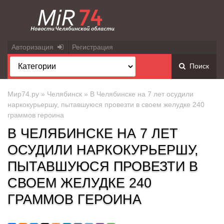
Авторизация
Регистрация
Поиск
Мир74.ру
»
Челябинск
» В Челябинске на 7 лет осудили
наркокурьершу, пытавшуюся провезти в своем желудке 240
граммов героина
В ЧЕЛЯБИНСКЕ НА 7 ЛЕТ
ОСУДИЛИ НАРКОКУРЬЕРШУ,
ПЫТАВШУЮСЯ ПРОВЕЗТИ В
СВОЕМ ЖЕЛУДКЕ 240
ГРАММОВ ГЕРОИНА