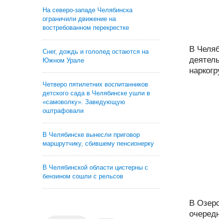
На северо-западе Челябинска
ограничили движение на
востребованном перекрестке
В Челя
Снег, дождь и гололед остаются на
деятел
Южном Урале
наркогр
Четверо пятилетних воспитанников
детского сада в Челябинске ушли в
«самоволку». Заведующую
оштрафовали
В Челябинске вынесли приговор
маршрутчику, сбившему пенсионерку
В Челябинской области цистерны с
бензином сошли с рельсов
В Озер
очередн