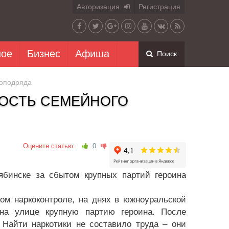
Авторизация
Регистрация
ное
Бизнес
Афиша
Поиск
коподряда
НОСТЬ СЕМЕЙНОГО
Оцените статью:
0
ябинске за сбытом крупных партий героина
ом наркоконтроле, на днях в южноуральской
 на улице крупную партию героина. После
 Найти наркотики не составило труда – они