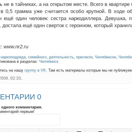
ь не в тайниках, а на открытом месте. Всего в квартир
 в 0,5 грамма уже считается особо крупной. В ходе о
н ещё один человек: сестра наркодиллера. Девушка, п
, достала ещё один сверток с героином, который хранил
: www.nr2.ru
:
наркоподряда
,
семейного
,
деятельность
,
пресекли
,
Челябинске
,
Челяби
ликована в разделах:
Челябинск
тесь на нашу
группу в VK
. Там есть материалы которые мы не публикуем 
2008, 02:33,
ЕНТАРИИ 0
и одного комментария.
мментарий первым!