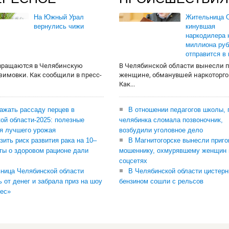
На Южный Урал
Жительница О
вернулись чижи
кинувшая
наркодилера 
миллиона руб
отправится в
вращаются в Челябинскую
В Челябинской области вынесли 
 зимовки. Как сообщили в пресс-
женщине, обманувшей наркоторго
Как...
сажать рассаду перцев в
В отношении педагогов школы, 
ой области-2025: полезные
челябинка сломала позвоночник,
я лучшего урожая
возбудили уголовное дело
зить риск развития рака на 10–
В Магнитогорске вынесли приго
ты о здоровом рационе дали
мошеннику, охмурявшему женщин 
соцсетях
ница Челябинской области
В Челябинской области цистерн
ь от денег и забрала приз на шоу
бензином сошли с рельсов
ес»