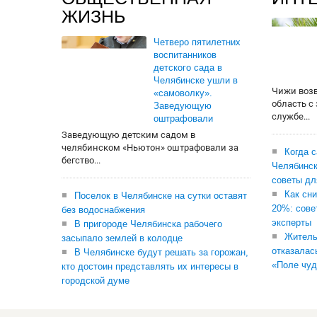
ЖИЗНЬ
Четверо пятилетних
воспитанников
детского сада в
Челябинске ушли в
Чижи воз
«самоволку».
область с
Заведующую
службе...
оштрафовали
Заведующую детским садом в
челябинском «Ньютон» оштрафовали за
Когда 
бегство...
Челябинск
советы дл
Как сни
Поселок в Челябинске на сутки оставят
20%: сове
без водоснабжения
эксперты
В пригороде Челябинска рабочего
Житель
засыпало землей в колодце
отказалас
В Челябинске будут решать за горожан,
«Поле чуд
кто достоин представлять их интересы в
городской думе