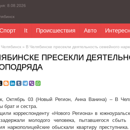
дня:
8.08.2026
лябинск
Спорт
It
Происшествия
Авто
Интерес
»
Челябинск
» В Челябинске пресекли деятельность семейного нар
ЛЯБИНСКЕ ПРЕСЕКЛИ ДЕЯТЕЛЬ
ОПОДРЯДА
к, Октябрь 03 (Новый Регион, Анна Ванина) – В Чел
ы брат и сестра.
щили корреспонденту «Нового Региона» в южноуральск
 задержали молодого человека, пытавшегося сбыть
ия наркополицейские обыскали квартиру преступника.