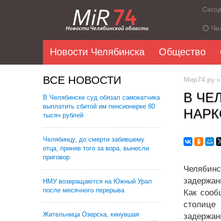
Сего
Че
Новости Челябинска
Общество
ВСЕ НОВОСТИ
Мир74.ру
В ЧЕ
В Челябинске суд обязал самокатчика
выплатить сбитой им пенсионерке 80
НАРК
тысяч рублей
Челябинцу, до смерти забившему
отца, приняв того за вора, вынесли
приговор
Челябинс
задержан
НМУ возвращаются на Южный Урал
после месячного перерыва
Как сооб
столице
Жительница Озерска, кинувшая
задержан