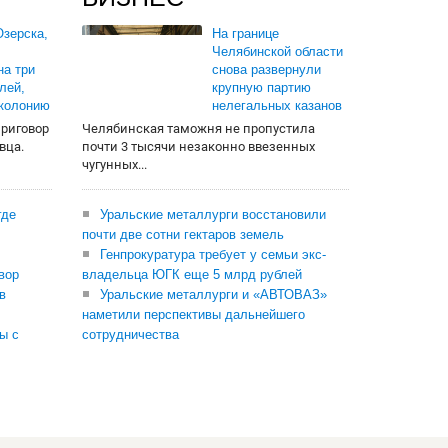
зерска,
На границе
Челябинской области
на три
снова развернули
лей,
крупную партию
 колонию
нелегальных казанов
приговор
Челябинская таможня не пропустила
вца.
почти 3 тысячи незаконно ввезенных
чугунных...
где
Уральские металлурги восстановили
почти две сотни гектаров земель
Генпрокуратура требует у семьи экс-
вор
владельца ЮГК еще 5 млрд рублей
в
Уральские металлурги и «АВТОВАЗ»
наметили перспективы дальнейшего
ы с
сотрудничества