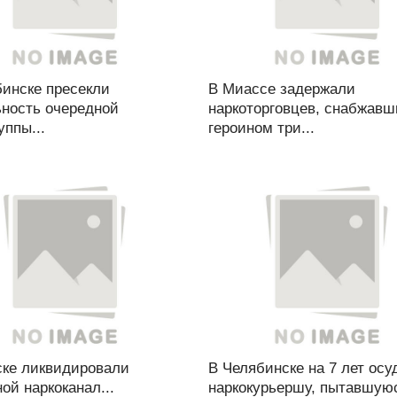
бинске пресекли
В Миассе задержали
ьность очередной
наркоторговцев, снабжавш
уппы...
героином три...
ске ликвидировали
В Челябинске на 7 лет осу
ой наркоканал...
наркокурьершу, пытавшуюс