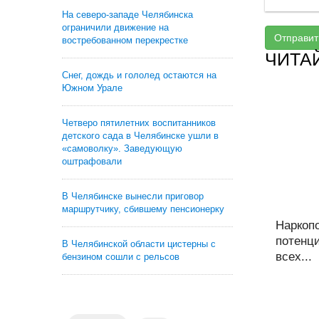
На северо-западе Челябинска
ограничили движение на
Отправит
востребованном перекрестке
ЧИТА
Снег, дождь и гололед остаются на
Южном Урале
Четверо пятилетних воспитанников
детского сада в Челябинске ушли в
«самоволку». Заведующую
оштрафовали
В Челябинске вынесли приговор
маршрутчику, сбившему пенсионерку
Наркоп
потенц
В Челябинской области цистерны с
всех...
бензином сошли с рельсов