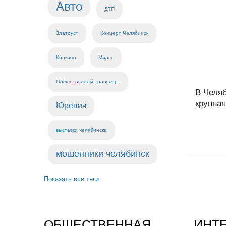
Авто
ДТП
Златоуст
Концерт Челябинск
Коркино
Миасс
Общественный транспорт
В Челя
крупная
Юревич
выставки челябинска
мошенники челябинск
Показать все теги
ОБЩЕСТВЕННАЯ
ИНТ