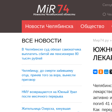
Сего
Че
Новости Челябинска
Общество
ВСЕ НОВОСТИ
Мир74.ру
ЮЖНО
В Челябинске суд обязал самокатчика
выплатить сбитой им пенсионерке 80
ЛЕКА
тысяч рублей
Челябинцу, до смерти забившему
отца, приняв того за вора, вынесли
приговор
Челябинс
лекарств
НМУ возвращаются на Южный Урал
после месячного перерыва
активно 
погиб 41
Жительница Озерска, кинувшая
Как пере