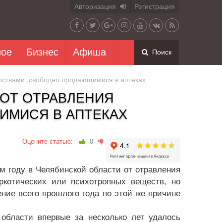
Авторизация
Регистрация
ное
Бизнес
Афиша
Поиск
рствами, свободно продающимися в аптеках
ОТ ОТРАВЛЕНИЯ
ИМИСЯ В АПТЕКАХ
Оцените статью:
0
м году в Челябинской области от отравления
ркотических или психотропных веществ, но
ние всего прошлого года по этой же причине
 области впервые за несколько лет удалось