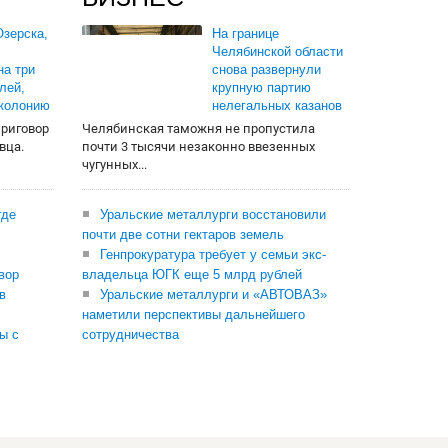
зерска,
На границе
Челябинской области
на три
снова развернули
лей,
крупную партию
 колонию
нелегальных казанов
приговор
Челябинская таможня не пропустила
вца.
почти 3 тысячи незаконно ввезенных
чугунных...
где
Уральские металлурги восстановили
почти две сотни гектаров земель
Генпрокуратура требует у семьи экс-
вор
владельца ЮГК еще 5 млрд рублей
в
Уральские металлурги и «АВТОВАЗ»
наметили перспективы дальнейшего
ы с
сотрудничества