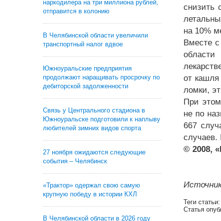
наркодилера на три миллиона рублей,
снизить 
отправится в колонию
летальны
на 10% м
В Челябинской области увеличили
Вместе с
транспортный налог вдвое
области
лекарств
Южноуральские предприятия
продолжают наращивать просрочку по
от кашля
дебиторской задолженности
ломки, эт
При этом
Связь у Центрального стадиона в
не по на
Южноуральске подготовили к наплыву
667 случ
любителей зимних видов спорта
случаев.
© 2008, 
27 ноября ожидаются следующие
события – Челябинск
Источник
«Трактор» одержал свою самую
крупную победу в истории КХЛ
Теги статьи
Статья опуб
В Челябинской области в 2026 году