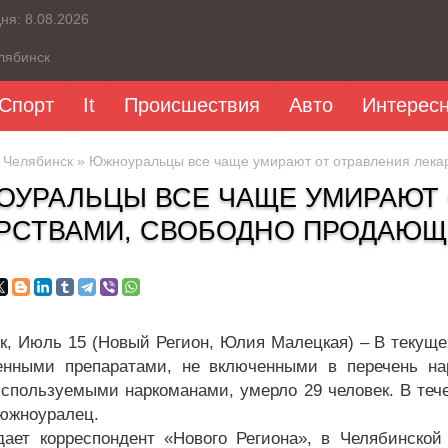
дня:
8.08.2026
лябинск
Спорт
It
Происшествия
Авто
Интерес
»
Челябинск
» Южноуральцы все чаще умирают от отравления лека
УРАЛЬЦЫ ВСЕ ЧАЩЕ УМИРАЮТ 
РСТВАМИ, СВОБОДНО ПРОДАЮЩ
к, Июль 15 (Новый Регион, Юлия Малецкая) – В текуще
енными препаратами, не включенными в перечень на
используемыми наркоманами, умерло 29 человек. В тече
 южноуралец.
дает корреспондент «Нового Региона», в Челябинской