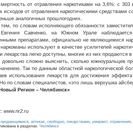
смертность от отравления наркотиками на 3,6%: с 303 
х исходов от отравления наркотическими средствами с
еньше аналогичных прошлогодних.
 тем, по словам исполняющего обязанности заместите
 Евгения Савченко, на Южном Урале наблюдается
енными препаратами, официально не являющимися нарк
 наркоманы используют в качестве усилителей наркоти
и лекарства легко доступны, многие из них продаются в
 довольно сложно выяснить, сколько южноуральцев п
значению. Так по данным областной наркологической б
аев использования лекарств для достижения эффекта 
 Но по словам специалистов, «это лишь верхушка айсбе
«Новый Регион – Челябинск»
: www.nr2.ru
:
продающимися
,
аптеках
,
свободно
,
лекарствами
,
умирают
,
отравления
,
ликована в разделах:
Челябинск