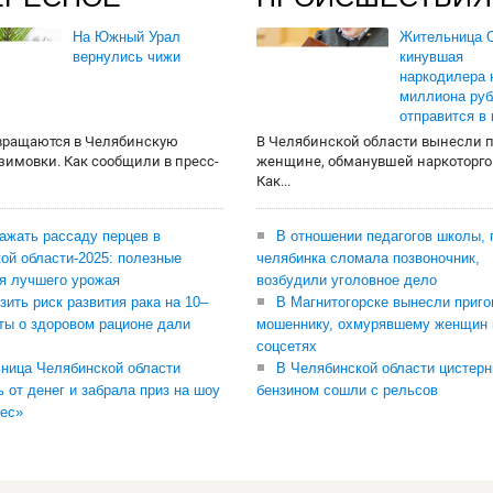
На Южный Урал
Жительница О
вернулись чижи
кинувшая
наркодилера 
миллиона руб
отправится в
вращаются в Челябинскую
В Челябинской области вынесли 
 зимовки. Как сообщили в пресс-
женщине, обманувшей наркоторго
Как...
сажать рассаду перцев в
В отношении педагогов школы, 
ой области-2025: полезные
челябинка сломала позвоночник,
я лучшего урожая
возбудили уголовное дело
зить риск развития рака на 10–
В Магнитогорске вынесли приго
ты о здоровом рационе дали
мошеннику, охмурявшему женщин 
соцсетях
ница Челябинской области
В Челябинской области цистерн
ь от денег и забрала приз на шоу
бензином сошли с рельсов
ес»