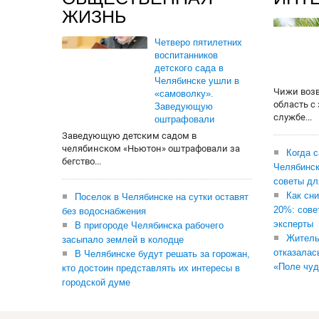
ЖИЗНЬ
Четверо пятилетних
воспитанников
детского сада в
Челябинске ушли в
Чижи воз
«самоволку».
область с
Заведующую
службе...
оштрафовали
Заведующую детским садом в
челябинском «Ньютон» оштрафовали за
Когда 
бегство...
Челябинск
советы дл
Как сни
Поселок в Челябинске на сутки оставят
20%: сове
без водоснабжения
эксперты
В пригороде Челябинска рабочего
Житель
засыпало землей в колодце
отказалас
В Челябинске будут решать за горожан,
«Поле чуд
кто достоин представлять их интересы в
городской думе