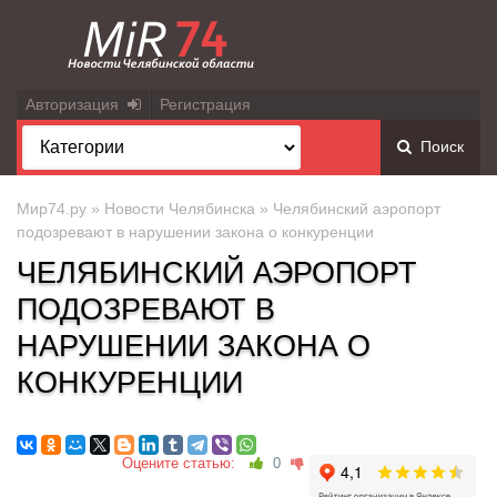
Авторизация
Регистрация
Поиск
Мир74.ру
»
Новости Челябинска
» Челябинский аэропорт
подозревают в нарушении закона о конкуренции
ЧЕЛЯБИНСКИЙ АЭРОПОРТ
ПОДОЗРЕВАЮТ В
НАРУШЕНИИ ЗАКОНА О
КОНКУРЕНЦИИ
Оцените статью:
0