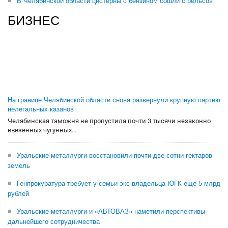
В Челябинской области цистерны с бензином сошли с рельсов
БИЗНЕС
На границе Челябинской области снова развернули крупную партию
нелегальных казанов
Челябинская таможня не пропустила почти 3 тысячи незаконно
ввезенных чугунных...
Уральские металлурги восстановили почти две сотни гектаров
земель
Генпрокуратура требует у семьи экс-владельца ЮГК еще 5 млрд
рублей
Уральские металлурги и «АВТОВАЗ» наметили перспективы
дальнейшего сотрудничества